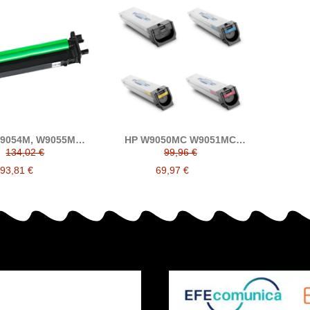
9054M, W9055M
HP W9050MC W9051MC
bor compatible
W9052MC W9053MC toner
134,02 €
99,96 €
compatible
93,81 €
69,97 €