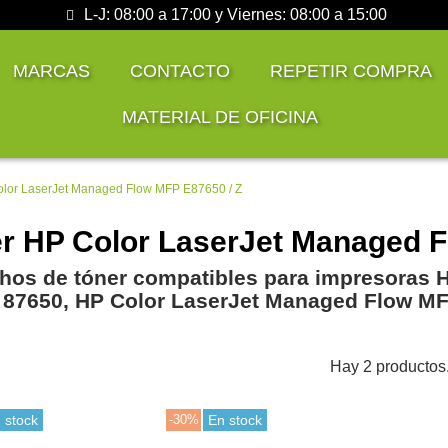
L-J: 08:00 a 17:00 y Viernes: 08:00 a 15:00
MARCAS
CONTACTO
REPETIR COMPRA
MATERIAL DE OFICINA
olor LaserJet Managed Flow MFP E87650 / Z
r HP Color LaserJet Managed F
hos de tóner compatibles para impresoras 
87650, HP Color LaserJet Managed Flow MF
Hay 2 productos
 stock
-30%
En stock