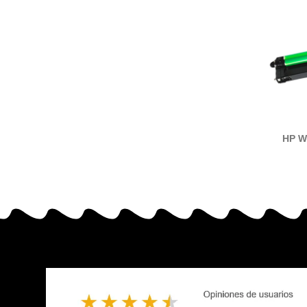
HP W
tam