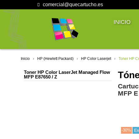
comercial@quecartucho.es
INICIO
Inicio
HP (Hewlett Packard)
HP Color Laserjet
Toner HP C
Toner HP Color LaserJet Managed Flow
Tóne
MFP E87650 / Z
Cartuc
MFP E 
-30%
En