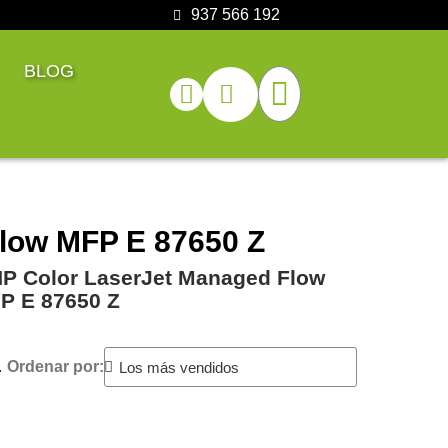
937 566 192
BLOG
low MFP E 87650 Z
HP Color LaserJet Managed Flow
P E 87650 Z
.
Ordenar por: