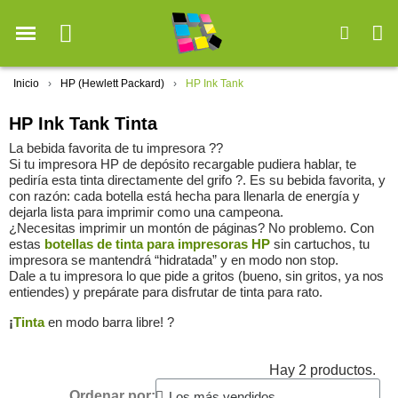
Inicio
HP (Hewlett Packard)
HP Ink Tank
HP Ink Tank Tinta
La bebida favorita de tu impresora ??️
Si tu impresora HP de depósito recargable pudiera hablar, te
pediría esta tinta directamente del grifo ?. Es su bebida favorita, y
con razón: cada botella está hecha para llenarla de energía y
dejarla lista para imprimir como una campeona.
¿Necesitas imprimir un montón de páginas? No problemo. Con
estas
botellas de tinta para impresoras HP
sin cartuchos, tu
impresora se mantendrá “hidratada” y en modo non stop.
Dale a tu impresora lo que pide a gritos (bueno, sin gritos, ya nos
entiendes) y prepárate para disfrutar de tinta para rato.
¡
Tinta
en modo barra libre! ?
Hay 2 productos.
Ordenar por: