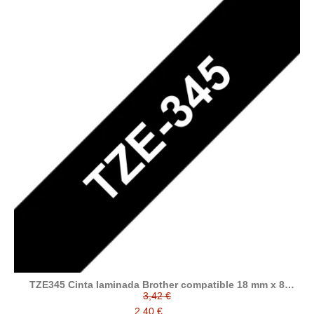
TZE345 Cinta laminada Brother compatible 18 mm x 8
metros
3,42 €
2,40 €