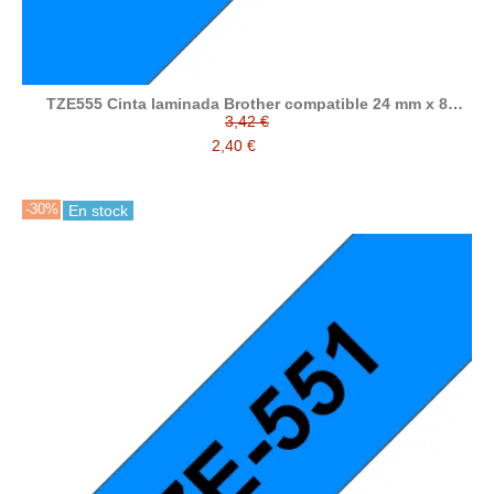
TZE555 Cinta laminada Brother compatible 24 mm x 8
metros
3,42 €
2,40 €
-30%
En stock