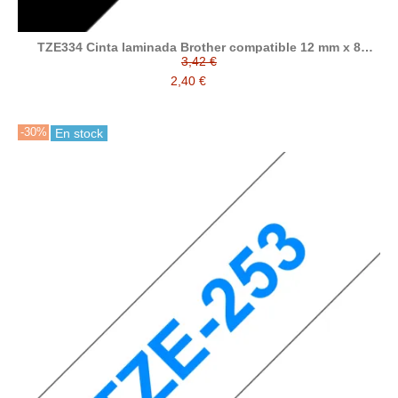
TZE334 Cinta laminada Brother compatible 12 mm x 8
metros
3,42 €
2,40 €
-30%
En stock