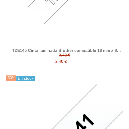
TZE145 Cinta laminada Brother compatible 18 mm x 8
metros
3,42 €
2,40 €
-30%
En stock