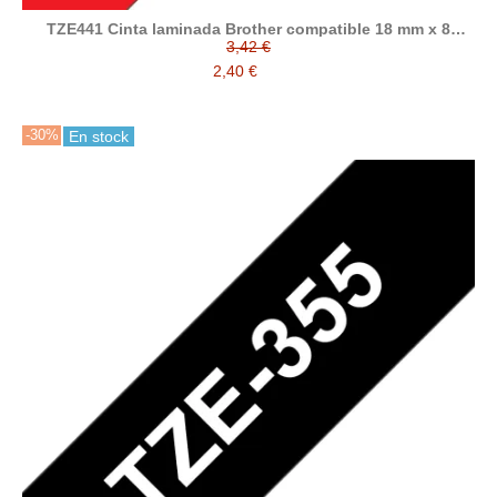
TZE441 Cinta laminada Brother compatible 18 mm x 8
metros
3,42 €
2,40 €
-30%
En stock