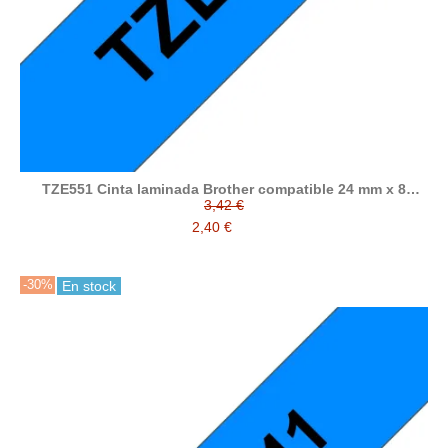
TZE551 Cinta laminada Brother compatible 24 mm x 8
metros
3,42 €
2,40 €
-30%
En stock