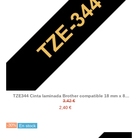
TZE344 Cinta laminada Brother compatible 18 mm x 8
metros
3,42 €
2,40 €
-30%
En stock