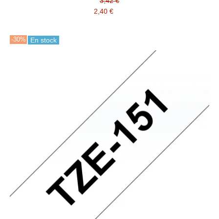
3,42 €
2,40 €
-30%
En stock