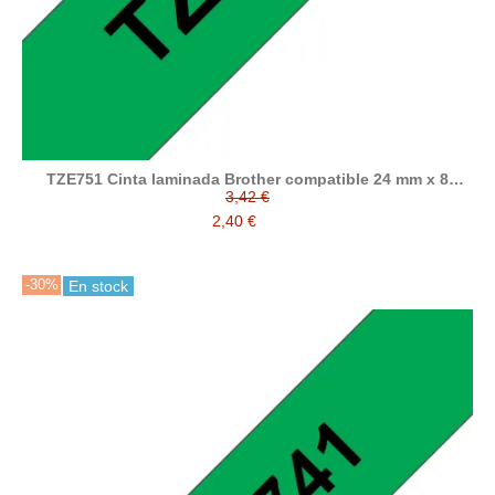
TZE751 Cinta laminada Brother compatible 24 mm x 8
metros
3,42 €
2,40 €
-30%
En stock