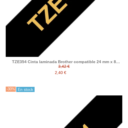
TZE354 Cinta laminada Brother compatible 24 mm x 8
metros
3,42 €
2,40 €
-30%
En stock