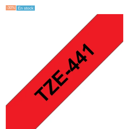
-30%
En stock