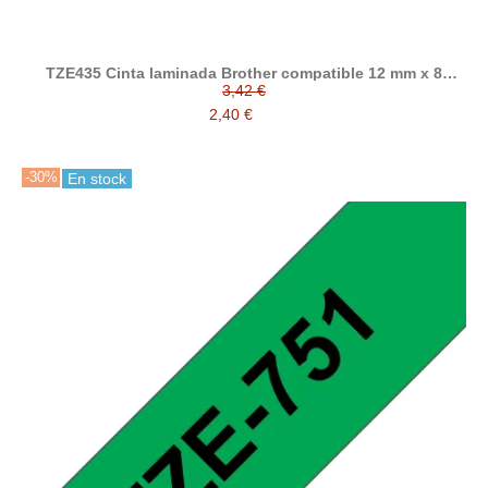
TZE435 Cinta laminada Brother compatible 12 mm x 8
metros
3,42 €
2,40 €
-30%
En stock