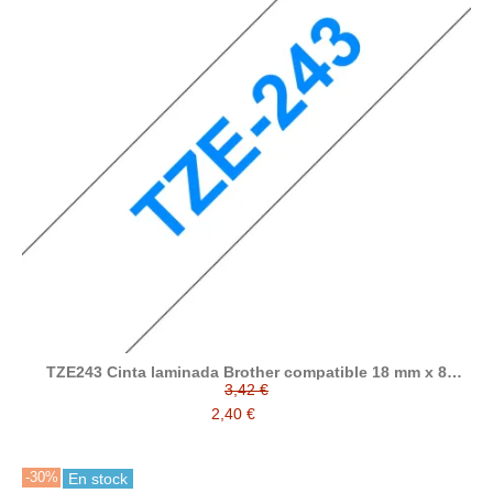
TZE243 Cinta laminada Brother compatible 18 mm x 8
metros
3,42 €
2,40 €
-30%
En stock