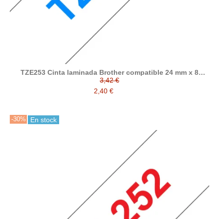
TZE253 Cinta laminada Brother compatible 24 mm x 8
metros
3,42 €
2,40 €
-30%
En stock