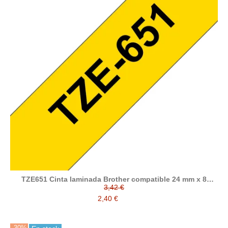
TZE651 Cinta laminada Brother compatible 24 mm x 8
metros
3,42 €
2,40 €
-30%