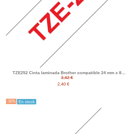
TZE252 Cinta laminada Brother compatible 24 mm x 8
metros
3,42 €
2,40 €
-30%
En stock