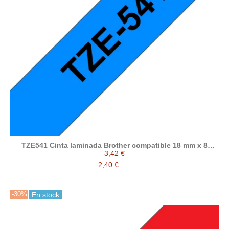
TZE541 Cinta laminada Brother compatible 18 mm x 8
metros
3,42 €
2,40 €
-30%
En stock