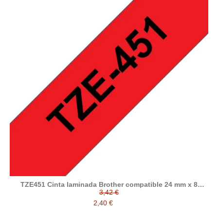
TZE451 Cinta laminada Brother compatible 24 mm x 8
metros
3,42 €
2,40 €