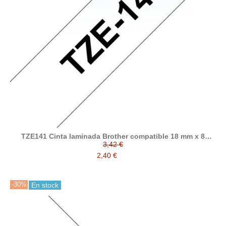
TZE141 Cinta laminada Brother compatible 18 mm x 8
metros
3,42 €
2,40 €
-30%
En stock