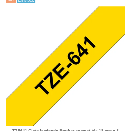
En stock
TZE641 Cinta laminada Brother compatible 18 mm x 8