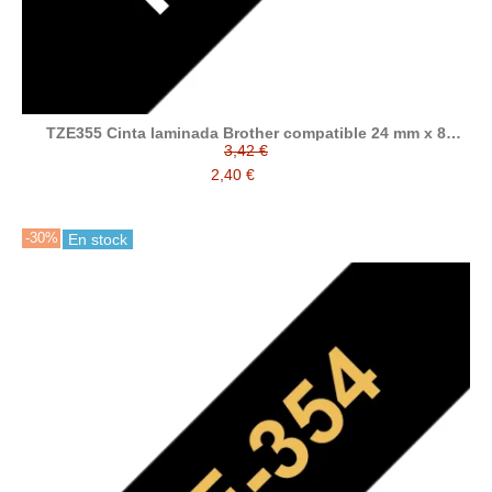
TZE355 Cinta laminada Brother compatible 24 mm x 8
metros
3,42 €
2,40 €
-30%
En stock