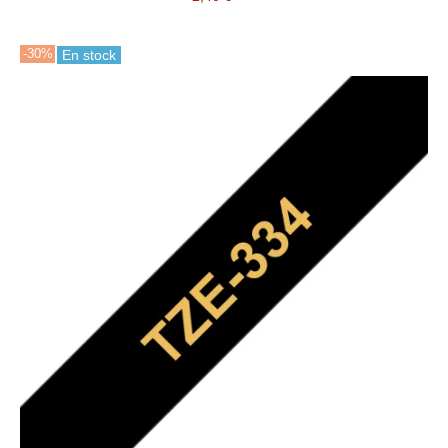
-30%
En stock