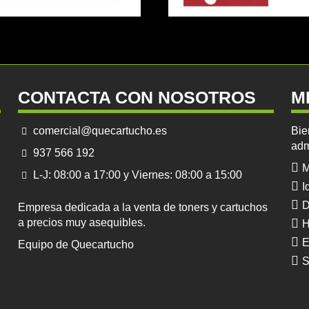
CONTACTA CON NOSOTROS
M
comercial@quecartucho.es
Bie
adm
937 566 192
M
L-J: 08:00 a 17:00 y Viernes: 08:00 a 15:00
I
D
Empresa dedicada a la venta de toners y cartuchos
a precios muy asequibles.
H
E
Equipo de Quecartucho
S