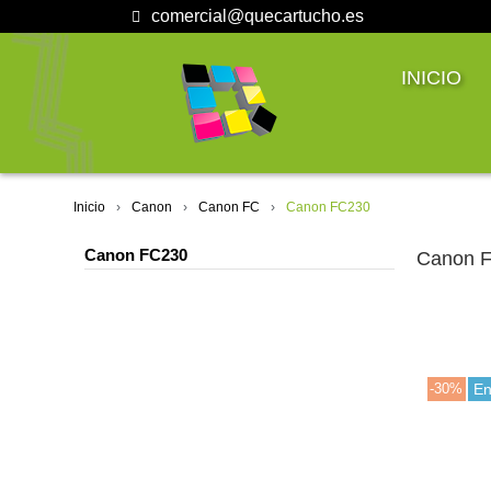
comercial@quecartucho.es
INICIO
Inicio
Canon
Canon FC
Canon FC230
Canon FC230
Canon 
-30%
En