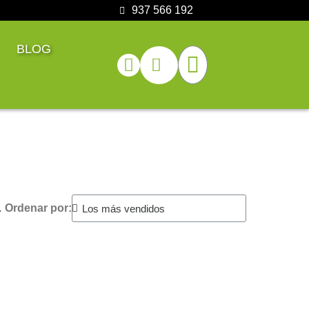
937 566 192
BLOG
.
Ordenar por: