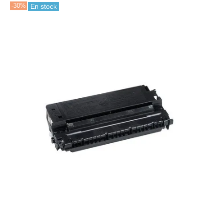
-30%
En stock