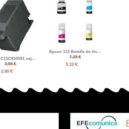
Epson 113 Botella de tinta
compatible Ecotank
7,28 €
 C12C934591 caja
miento compatible
3,99 €
5,10 €
2,80 €