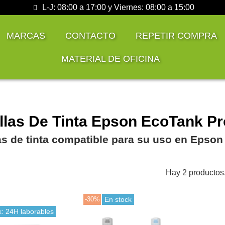
L-J: 08:00 a 17:00 y Viernes: 08:00 a 15:00
MARCAS
CONTACTO
REPETIR COMPRA
MATERIAL DE OFICINA
llas De Tinta Epson EcoTank Pr
as de tinta compatible para su uso en Epso
Hay 2 productos
-30%
En stock
k: 24H laborables