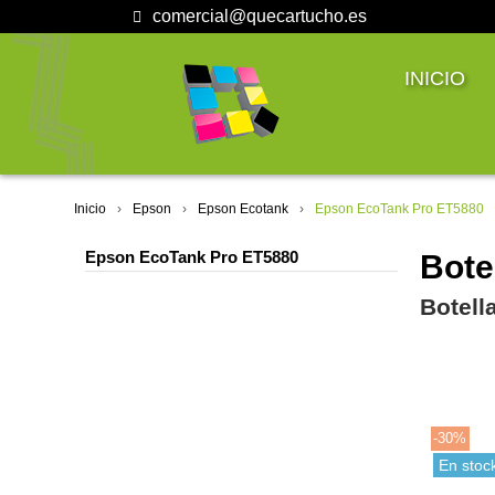
comercial@quecartucho.es
INICIO
Inicio
Epson
Epson Ecotank
Epson EcoTank Pro ET5880
Epson EcoTank Pro ET5880
Bote
Botell
-30%
En stoc