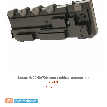
Lexmark 20N0W00 bote residual compatible
5,82 €
4,07 €
-30%
Próximamente