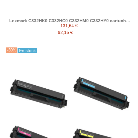
Lexmark C332HK0 C332HC0 C332HM0 C332HY0 cartucho
de tóner compatible
131,64 €
92,15 €
-30%
En stock