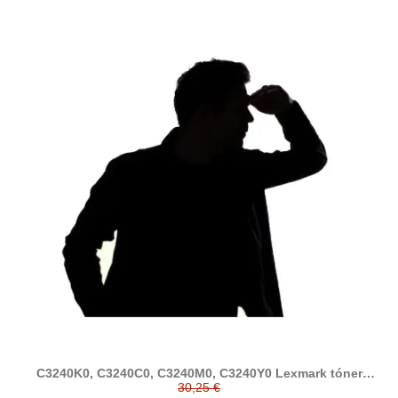
C3240K0, C3240C0, C3240M0, C3240Y0 Lexmark tóner
compatible (C3224, C3326, C3426, MC3224, MC3326,
30,25 €