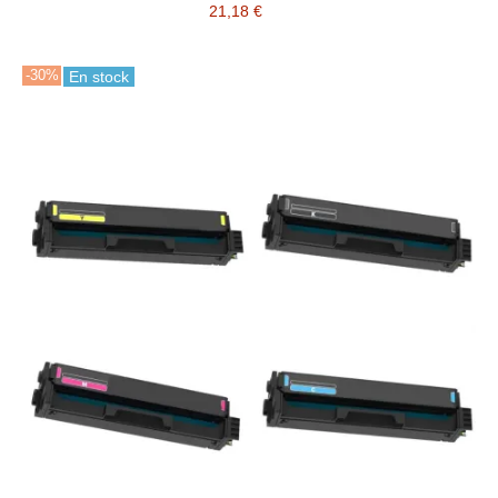
MC3426)
21,18 €
-30%
En stock