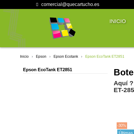
comercial@quecartucho.es
INICIO
Inicio
Epson
Epson Ecotank
Epson EcoTank ET2851
Epson EcoTank ET2851
Bote
Aquí ?
ET-28
-30%
Últimas