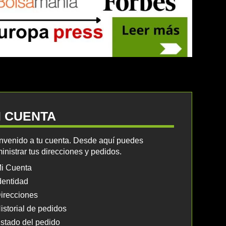
I CUENTA
nvenido a tu cuenta. Desde aquí puedes
inistrar tus direcciones y pedidos.
i Cuenta
dentidad
irecciones
istorial de pedidos
stado del pedido