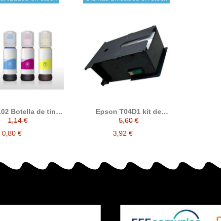
02 Botella de tinta
Epson T04D1 kit de
compatible
mantenimiento compatible
1,14 €
5,60 €
0,80 €
3,92 €