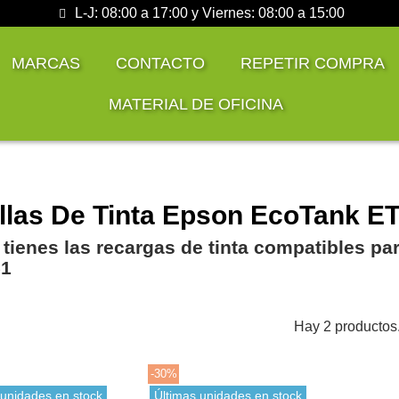
L-J: 08:00 a 17:00 y Viernes: 08:00 a 15:00
MARCAS
CONTACTO
REPETIR COMPRA
MATERIAL DE OFICINA
llas De Tinta Epson EcoTank E
 tienes las recargas de tinta compatibles p
51
Hay 2 productos
-30%
 unidades en stock
Últimas unidades en stock