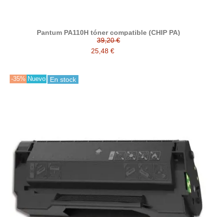
Pantum PA110H tóner compatible (CHIP PA)
39,20 €
25,48 €
-35%
Nuevo
En stock