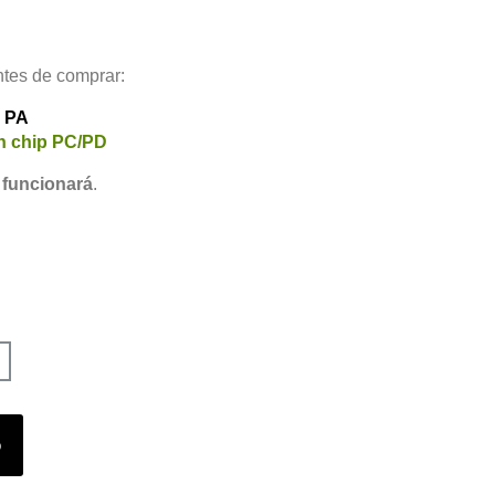
ntes de comprar:
p PA
n chip PC/PD
 funcionará
.
o