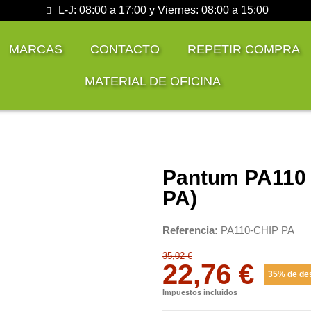
L-J: 08:00 a 17:00 y Viernes: 08:00 a 15:00
MARCAS
CONTACTO
REPETIR COMPRA
MATERIAL DE OFICINA
Pantum PA110 
PA)
Referencia
PA110-CHIP PA
35,02 €
22,76 €
35% de de
Impuestos incluidos