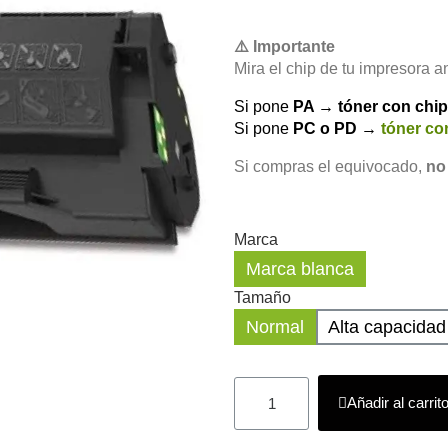
⚠️ Importante
Mira el chip de tu impresora a
Si pone
PA → tóner con chi
Si pone
PC o PD →
tóner co
Si compras el equivocado,
no
Marca
Marca blanca
Tamaño
Normal
Alta capacidad
Añadir al carrit