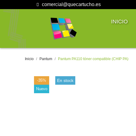
comercial@quecartucho.es
INICIO
Inicio
Pantum
Pantum PA110 tóner compatible (CHIP PA)
-35%
En stock
Nuevo