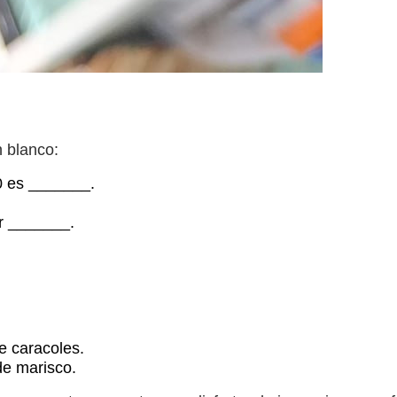
 blanco:
0 es _______.
ar _______.
e caracoles.
de marisco.