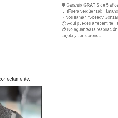
🛡️ Garantía
GRATIS
de 5 años
📱 ¡Fuera vergüenza!: llámano
⚡ Nos llaman “Speedy Gonzál
📦 Aquí puedes arrepentirte: l
💳 No aguantes la respiració
tarjeta y transferencia.
correctamente.