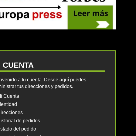
I CUENTA
nvenido a tu cuenta. Desde aquí puedes
inistrar tus direcciones y pedidos.
i Cuenta
dentidad
irecciones
istorial de pedidos
stado del pedido