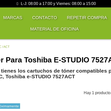
L-J: 08:00 a 17:00 y Viernes: 08:00 a 15:00
MARCAS
CONTACTO
REPETIR COMPRA
MATERIAL DE OFICINA
C / ACT
r Para Toshiba E-STUDIO 752
 tienes los cartuchos de tóner compatibles 
C, Toshiba e-STUDIO 7527ACT
Hay 1 producto
óximamente