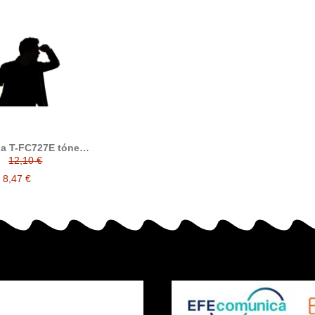
a T-FC727E tóner
compatible
12,10 €
8,47 €