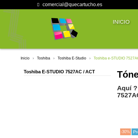
comercial@quecartucho.es
INICIO
Inicio
Toshiba
Toshiba E-Studio
Toshiba e-STUDIO 7527A
Toshiba E-STUDIO 7527AC / ACT
Tóne
Aquí ?
7527A
-30%
Pr