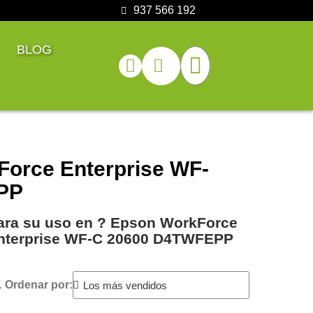
937 566 192
BLOG
Force Enterprise WF-
PP
para su uso en ?️ Epson WorkForce
nterprise WF-C 20600 D4TWFEPP
.
Ordenar por: