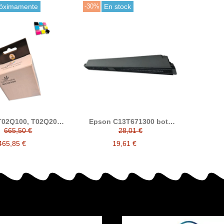
óximamente
-30%
En stock
T02Q100, T02Q200,
Epson C13T671300 bote
Q300, T02Q400
residual compatible
665,50 €
28,01 €
tucho de tinta
compatible
465,85 €
19,61 €