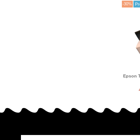
-30%
Pr
Epson 
T02
car