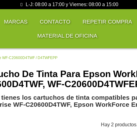
L-J: 08:00 a 17:00 y Viernes: 08:00 a 15:00
MARCAS
CONTACTO
REPETIR COMPRA
MATERIAL DE OFICINA
ise WF-C20600D4TWF / D4TWFEPP
ucho De Tinta Para Epson Work
600D4TWF, WF-C20600D4TWFE
 tienes los cartuchos de tinta compatibles 
prise WF-C20600D4TWF, Epson WorkForce E
Hay 2 productos