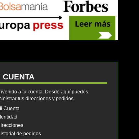
I CUENTA
nvenido a tu cuenta. Desde aquí puedes
inistrar tus direcciones y pedidos.
i Cuenta
dentidad
irecciones
istorial de pedidos