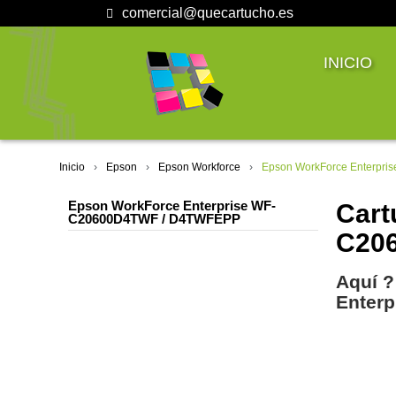
comercial@quecartucho.es
INICIO
Inicio
Epson
Epson Workforce
Epson WorkForce Enterpr
Epson WorkForce Enterprise WF-
Cart
C20600D4TWF / D4TWFEPP
C20
Aquí ?
Enter