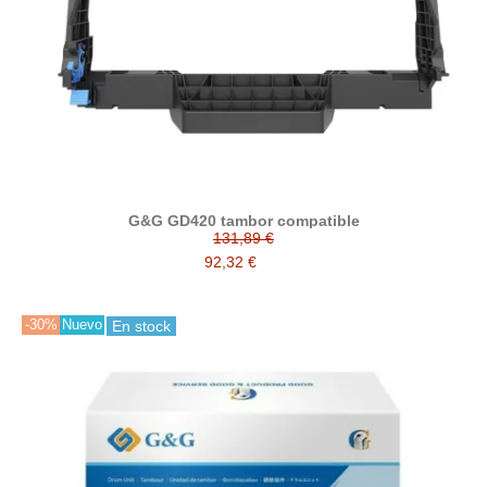
G&G GD420 tambor compatible
131,89 €
92,32 €
-30%
Nuevo
En stock