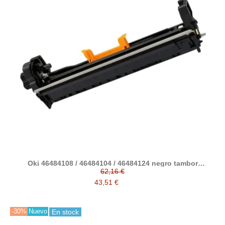
Oki 46484108 / 46484104 / 46484124 negro tambor
compatible (C542, C532, MC573, MC563, ES5432, ES5442,
62,16 €
ES5463, ES5473)
43,51 €
-30%
Nuevo
En stock