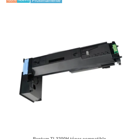
Próximamente
Pantum TL3200H tóner compatible