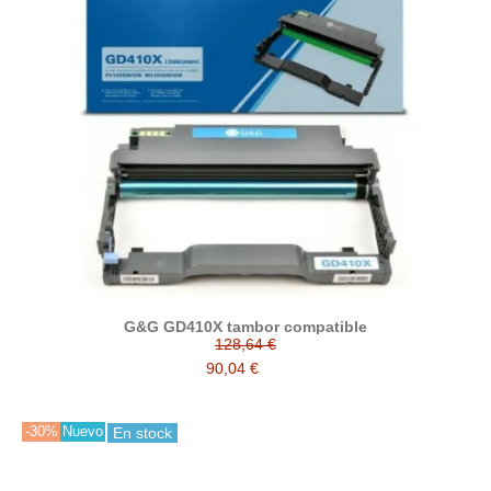
G&G GD410X tambor compatible
128,64 €
90,04 €
-30%
Nuevo
En stock