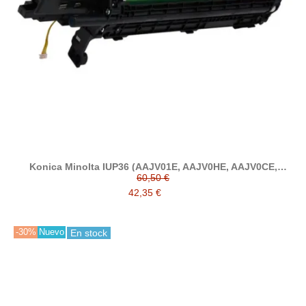
Konica Minolta IUP36 (AAJV01E, AAJV0HE, AAJV0CE,
AAJV06E) tambor compatible
60,50 €
42,35 €
-30%
Nuevo
En stock