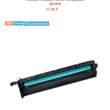
18,15 €
11,80 €
-35%
Nuevo
Próximamente