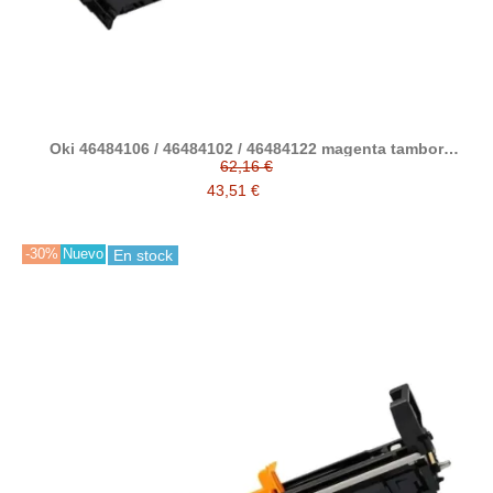
Oki 46484106 / 46484102 / 46484122 magenta tambor
compatible (C542, C532, MC573, MC563, ES5432, ES5442,
62,16 €
ES5463, ES5473)
43,51 €
-30%
Nuevo
En stock