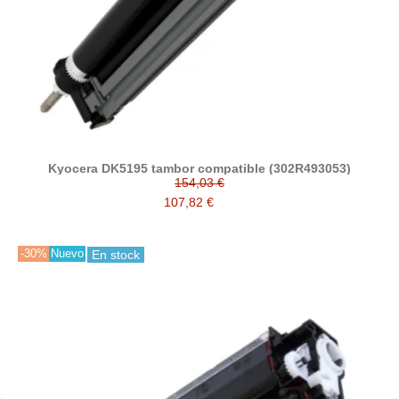
Kyocera DK5195 tambor compatible (302R493053)
154,03 €
107,82 €
-30%
Nuevo
En stock