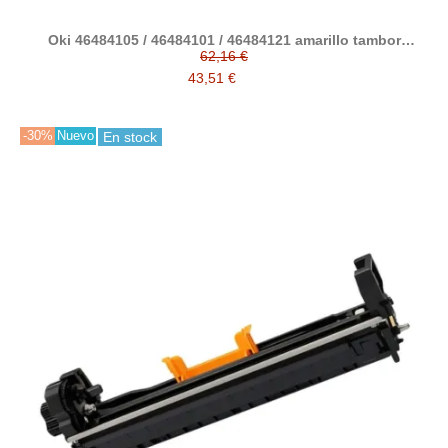
Oki 46484105 / 46484101 / 46484121 amarillo tambor
compatible (C542, C532, MC573, MC563, ES5432, ES5442,
62,16 €
ES5463, ES5473)
43,51 €
-30%
Nuevo
En stock