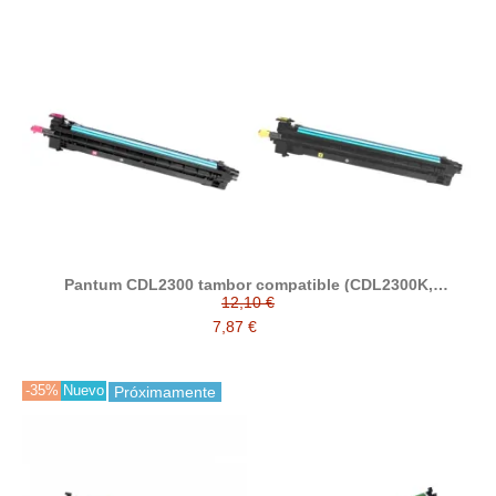
Pantum CDL2300 tambor compatible (CDL2300K,
CDL2300C, CDL2300M, CDL2300Y)
12,10 €
7,87 €
-35%
Nuevo
Próximamente