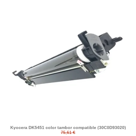
Kyocera DK5451 color tambor compatible (30C0D93020)
75,61 €