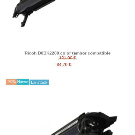
Ricoh D0BK2200 color tambor compatible
121,00 €
84,70 €
-30%
Nuevo
En stock