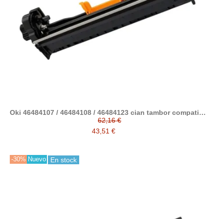
Oki 46484107 / 46484108 / 46484123 cian tambor compatible
(C542, C532, MC573, MC563, ES5432, ES5442, ES5463,
62,16 €
ES5473)
43,51 €
-30%
Nuevo
En stock