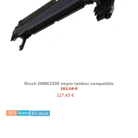
Ricoh D0BK2200 negro tambor compatible
182,04 €
127,43 €
-30%
Nuevo
En stock