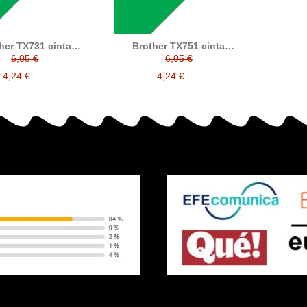
her TX731 cinta
Brother TX751 cinta
nada compatible
laminada compatible
6,05 €
6,05 €
4,24 €
4,24 €