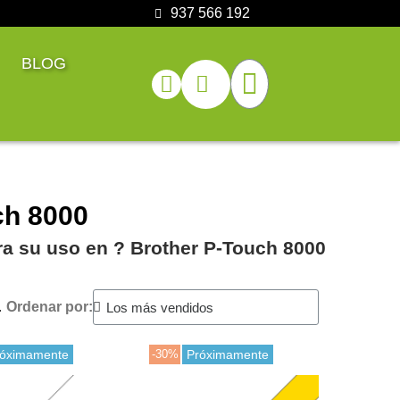
937 566 192
BLOG
ch 8000
ra su uso en ?️ Brother P-Touch 8000
.
Ordenar por:
róximamente
-30%
Próximamente