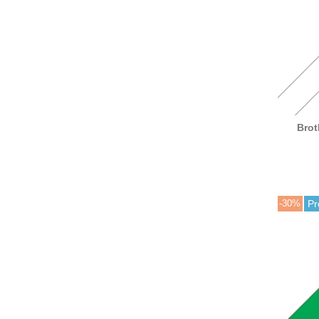
Brot
lami
-30%
Pr