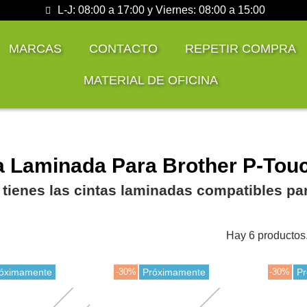
L-J: 08:00 a 17:00 y Viernes: 08:00 a 15:00
MARCAS
CONTACTO
REPETIR COMPRA
MATERIAL DE OFICINA
a Laminada Para Brother P-Tou
 tienes las cintas laminadas compatibles pa
Hay 6 productos
óximamente
-30%
Próximamente
-30%
P