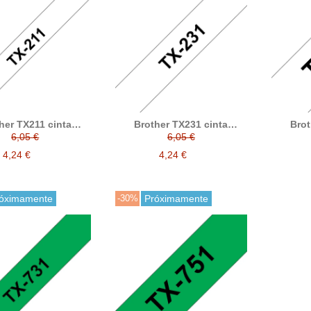
her TX211 cinta
Brother TX231 cinta
Brot
nada compatible
laminada compatible
lami
6,05 €
6,05 €
4,24 €
4,24 €
óximamente
-30%
Próximamente