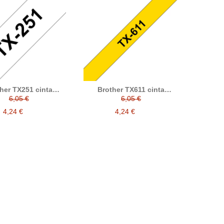
her TX251 cinta
Brother TX611 cinta
nada compatible
laminada compatible
6,05 €
6,05 €
4,24 €
4,24 €