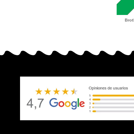
Brot
lami