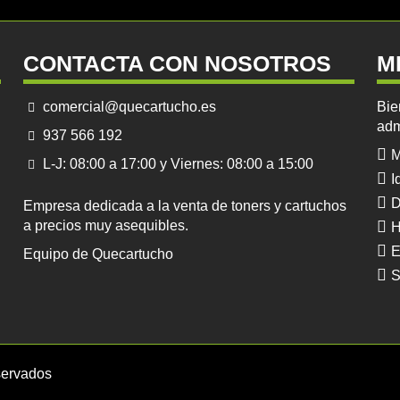
CONTACTA CON NOSOTROS
M
comercial@quecartucho.es
Bie
adm
937 566 192
M
L-J: 08:00 a 17:00 y Viernes: 08:00 a 15:00
I
D
Empresa dedicada a la venta de toners y cartuchos
a precios muy asequibles.
H
E
Equipo de Quecartucho
S
servados