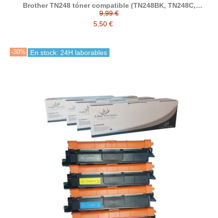
Brother TN248 tóner compatible (TN248BK, TN248C,
TN248M, TN248Y)
9,99 €
5,50 €
-30%
En stock: 24H laborables