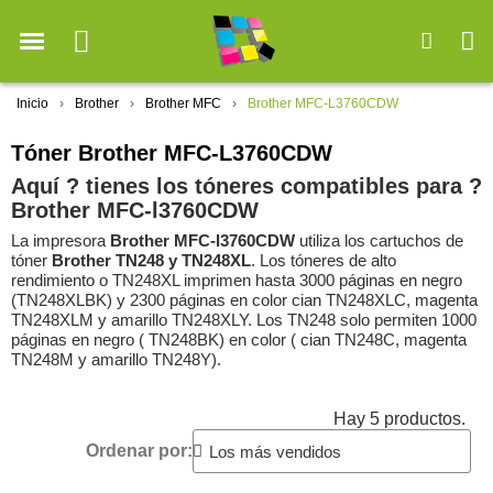
Inicio
Brother
Brother MFC
Brother MFC-L3760CDW
Tóner Brother MFC-L3760CDW
Aquí ? tienes los tóneres compatibles para ?️
Brother MFC-l3760CDW
La impresora
Brother MFC-l3760CDW
utiliza los cartuchos de
tóner
Brother TN248 y TN248XL
. Los tóneres de alto
rendimiento o TN248XL imprimen hasta 3000 páginas en negro
(TN248XLBK) y 2300 páginas en color cian TN248XLC, magenta
TN248XLM y amarillo TN248XLY. Los TN248 solo permiten 1000
páginas en negro ( TN248BK) en color ( cian TN248C, magenta
TN248M y amarillo TN248Y).
Hay 5 productos.
Ordenar por: