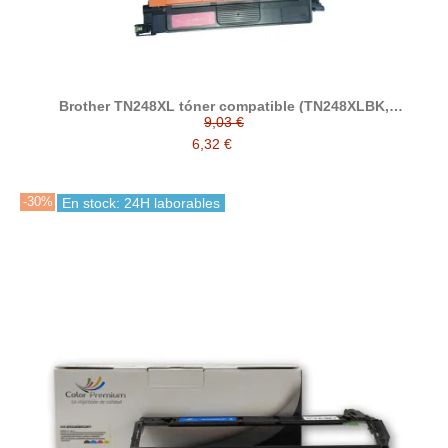
Brother TN248XL tóner compatible (TN248XLBK,
TN248XLC, TN248XLM, TN248XLY)
9,03 €
6,32 €
-30%
En stock: 24H laborables