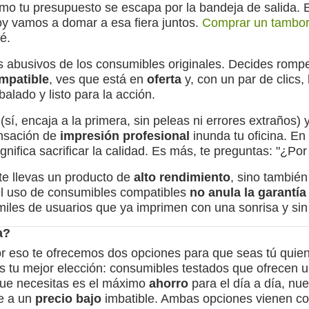
ómo tu presupuesto se escapa por la bandeja de salida.
oy vamos a domar a esa fiera juntos.
Comprar un tambor
é.
s abusivos de los consumibles originales. Decides rompe
mpatible
, ves que está en
oferta
y, con un par de clics,
alado y listo para la acción.
(sí, encaja a la primera, sin peleas ni errores extraños)
ensación de
impresión profesional
inunda tu oficina. En
gnifica sacrificar la calidad. Es más, te preguntas: "¿Po
te llevas un producto de
alto rendimiento
, sino también
 el uso de consumibles compatibles
no anula la garantí
miles de usuarios que ya imprimen con una sonrisa y sin
a?
eso te ofrecemos dos opciones para que seas tú quien t
 tu mejor elección: consumibles testados que ofrecen una
 que necesitas es el máximo
ahorro
para el día a día, nu
e a un
precio bajo
imbatible. Ambas opciones vienen c