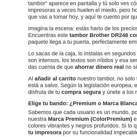
tambor" aparece en pantalla y tú solo ves c
impresoras a veces huelen el miedo, pero h
que vas a tomar hoy, y aquí te cuento por qu
Imagina la escena: estás harto de los precio
Encuentras este
tambor Brother DR248 co
paquete llega a tu puerta, perfectamente emb
Lo sacas de la caja, lo instalas en segundos 
son intensos, los textos son nítidos y esa s
das cuenta de que
ahorrar dinero real
no si
Al
añadir al carrito
nuestro tambor, no solo 
está a salvo. Según la legislación europea,
disfruta de tu
compra segura
y únete a los 
Elige tu bando: ¿Premium o Marca Blanc
Sabemos que cada usuario es un mundo, por 
nuestra
Marca Premium (ColorPremium)
es
colores vibrantes y negros profundos. Si lo
tu impresora
por su funcionalidad impecabl