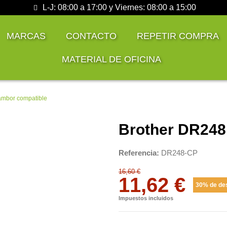
L-J: 08:00 a 17:00 y Viernes: 08:00 a 15:00
MARCAS
CONTACTO
REPETIR COMPRA
MATERIAL DE OFICINA
ambor compatible
Brother DR248
Referencia
DR248-CP
16,60 €
11,62 €
30% de de
Impuestos incluidos