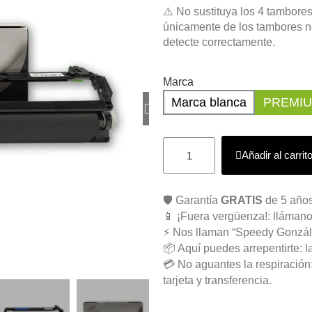
⚠️ No sustituya los 4 tambore
únicamente de los tambores n
detecte correctamente.
Marca
Marca blanca
PREMI
Añadir al carrit
🛡️ Garantía
GRATIS
de 5 años
📱 ¡Fuera vergüenza!: llámano
⚡ Nos llaman “Speedy Gonzál
📦 Aquí puedes arrepentirte: l
💳 No aguantes la respiració
tarjeta y transferencia.