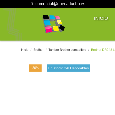
comercial@quecartucho.es
INICIO
Inicio
Brother
Tambor Brother compatible
Brother DR248 t
-30%
En stock: 24H laborables