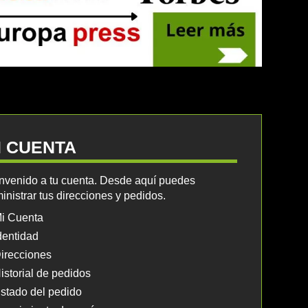
I CUENTA
nvenido a tu cuenta. Desde aquí puedes
inistrar tus direcciones y pedidos.
i Cuenta
dentidad
irecciones
istorial de pedidos
stado del pedido