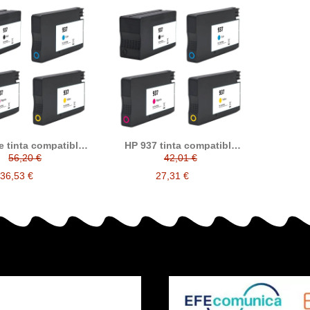
e tinta compatible
HP 937 tinta compatible
W9NE, 4S6W6NE,
4S6W5NE / 4S6W2NE /
56,20 €
42,01 €
7NE, 4S6W8NE)
4S6W3NE / 4S6W3NE
36,53 €
27,31 €