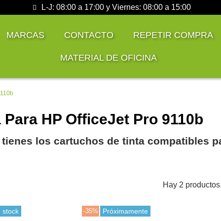
L-J: 08:00 a 17:00 y Viernes: 08:00 a 15:00
MARCAS
CONTACTO
REPETIR COMPRA
MATERIAL DE OFICINA
9110b
a Para HP OfficeJet Pro 9110b
 tienes los cartuchos de tinta compatibles p
Hay 2 productos
 stock
-35%
Próximamente