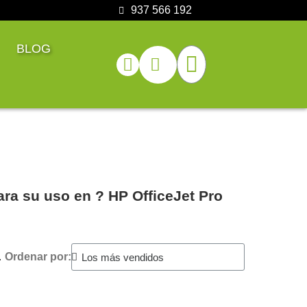
937 566 192
BLOG
ara su uso en ?️ HP OfficeJet Pro
.
Ordenar por: