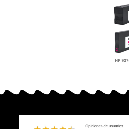
HP 937
(4S6
4S6W