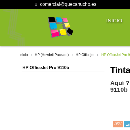
comercial@quecartucho.es
INICIO
Inicio
HP (Hewlett Packard)
HP Officejet
HP OfficeJet Pro 
HP OfficeJet Pro 9110b
Tint
Aquí ?
9110b
-35%
En