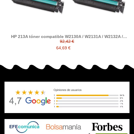
HP 213A tóner compatible W2130A / W2131A / W2132A /
W2133A
92,42 €
64,69 €