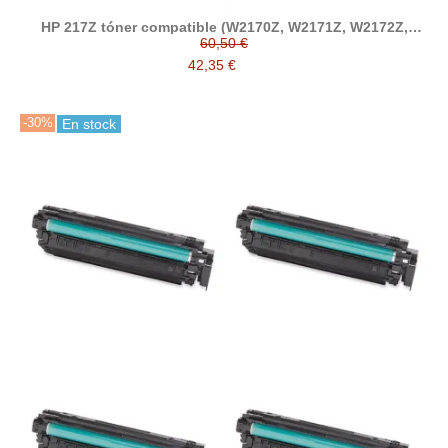
HP 217Z tóner compatible (W2170Z, W2171Z, W2172Z,
W2173Z)
60,50 €
42,35 €
-30%
En stock