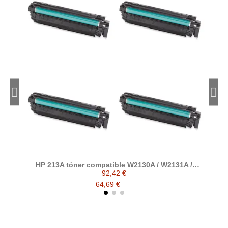
HP 213A tóner compatible W2130A / W2131A /
W2132A / W2133A
92,42 €
64,69 €