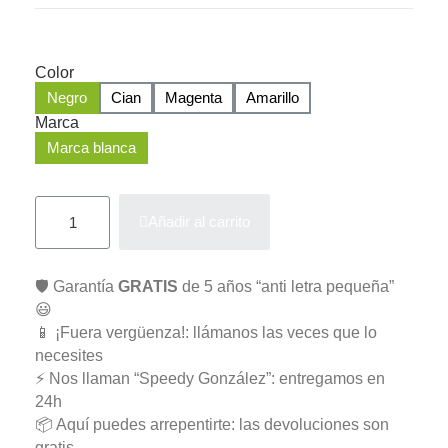
Color
Negro
Cian
Magenta
Amarillo
Marca
Marca blanca
Añadir al carrito
🛡️ Garantía
GRATIS
de 5 años “anti letra pequeña”
😃
📱 ¡Fuera vergüenza!: llámanos las veces que lo
necesites
⚡ Nos llaman “Speedy González”: entregamos en
24h
📦 Aquí puedes arrepentirte: las devoluciones son
gratis