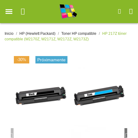
Inicio
HP (Hewlett Packard)
Toner HP compatible
HP 217Z tóner
compatible (W2170Z, W2171Z, W2172Z, W2173Z)
-30%
Próximamente