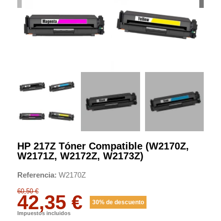
HP 217Z Tóner Compatible (W2170Z,
W2171Z, W2172Z, W2173Z)
Referencia
W2170Z
60,50 €
42,35 €
30% de descuento
Impuestos incluidos