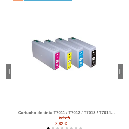
Cartucho de tinta T7011 / T7012 / T7013 / T7014
C
compatible con epson
5,46 €
3,82 €