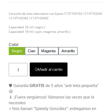
Cartucho de tinta alternativo con Epson C13T103192 / C13T103292
/ C13T103392 / C13T103492
Capacidad: 32 ml ( negro )
Capacidad: 18 ml ( cyan, magenta, amarillo )
Color
Negro
Cian
Magenta
Amarillo
Añadir al carrito
🛡️ Garantía
GRATIS
de 5 años “anti letra pequeña”
😃
📱 ¡Fuera vergüenza!: llámanos las veces que lo
necesites
⚡ Nos llaman “Speedy González”: entregamos en