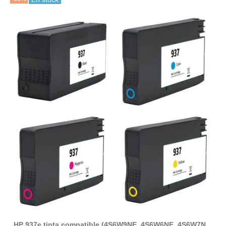
HP 937e tinta compatible (4S6W9NE, 4S6W6NE, 4S6W7NE,