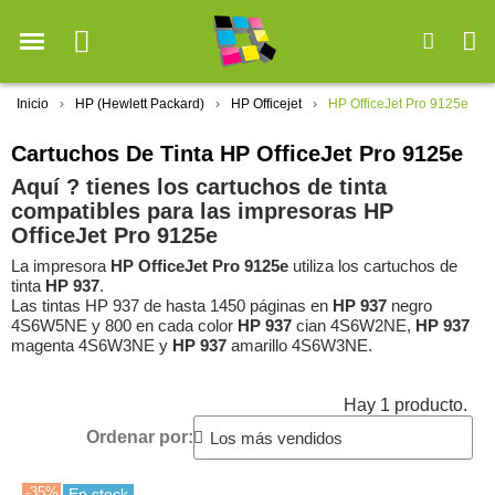
Inicio
HP (Hewlett Packard)
HP Officejet
HP OfficeJet Pro 9125e
Cartuchos De Tinta HP OfficeJet Pro 9125e
Aquí ? tienes los cartuchos de tinta
compatibles para las impresoras HP
OfficeJet Pro 9125e
La impresora
HP OfficeJet Pro 9125e
utiliza los cartuchos de
tinta
HP 937
.
Las tintas HP 937 de hasta 1450 páginas en
HP 937
negro
4S6W5NE y 800 en cada color
HP 937
cian 4S6W2NE,
HP 937
magenta 4S6W3NE y
HP 937
amarillo 4S6W3NE.
Hay 1 producto.
Ordenar por:
-35%
En stock