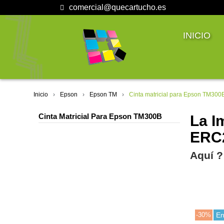
comercial@quecartucho.es
INICIO
Inicio
Epson
Epson TM
Cinta matricial para Epson TM300
Cinta Matricial Para Epson TM300B
La I
ERC2
Aquí ?
-30%
En