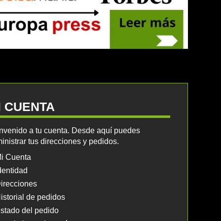
I CUENTA
nvenido a tu cuenta. Desde aquí puedes
inistrar tus direcciones y pedidos.
i Cuenta
dentidad
irecciones
istorial de pedidos
stado del pedido