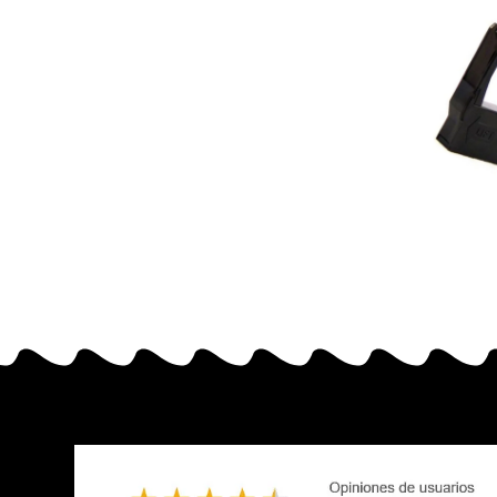
C43S01
cinta m