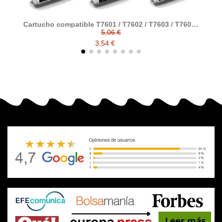
Cartucho compatible T7601 / T7602 / T7603 / T7604 /
C
T7605 / T7606 / T7607 / T7608 / T7609 generico a
5,06 €
Epson
3,54 €