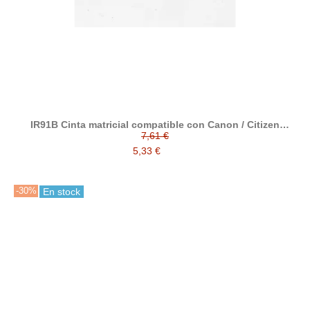
IR91B Cinta matricial compatible con Canon / Citizen
3000101-CBM910 (pack5 ud)
7,61 €
5,33 €
-30%
En stock