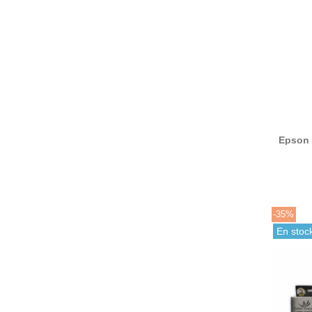
Epson 
matr
-35%
En stoc