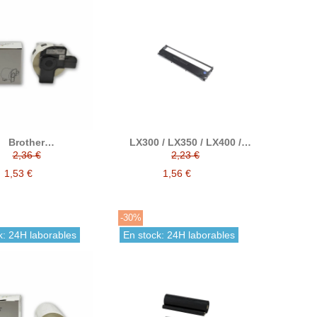
Brother
LX300 / LX350 / LX400 /
221compatibles
FX80 / LX80 / LX800 /
2,36 €
2,23 €
tas 23 mm x 23 mm
LQ350 cinta matricial nylon
negro compatible a Epson
1,53 €
1,56 €
C13S015637
-30%
k: 24H laborables
En stock: 24H laborables