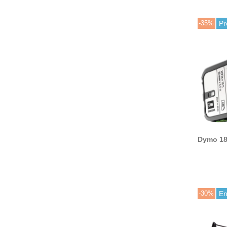
-35%
Pr
Dymo 18
cable f
(neg
-30%
En