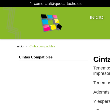
comercial@quecartucho.es
INICIO
Inicio
Cintas compatibles
Cintas Compatibles
Cint
Tenemo
impresor
Tenemos 
Además, 
Y espera