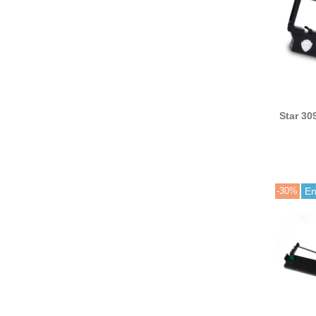
Star 30
matr
(
S
-30%
En