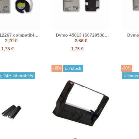
12267 compatible
Dymo 45013 (S0720530)
Dymo 
otuladora S0721530
Cinta rotuladora
etiqu
2,70 €
2,66 €
compatible
159x
1,75 €
1,73 €
-30%
En stock
-30%
k: 24H laborables
Últimas