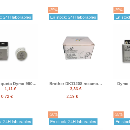
-35%
-35%
k: 24H laborables
En stock: 24H laborables
En stoc
tiqueta Dymo 99010
Brother DK11208 recambio
Dymo 
mm compatible al
etiquetas, cinta precortada
cinta r
1,11 €
3,36 €
ginal S0722370
compatible 38 mm x 90 mm
0,72 €
2,19 €
-30%
-35%
k: 24H laborables
En stock: 24H laborables
En stoc