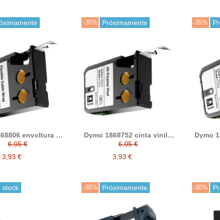
óximamente
-35%
Próximamente
-35%
P
68806 envoltura de
Dymo 1868752 cinta vinilo
Dymo 18
lexible compatible
XTL compatible (19mm
XTL c
6,05 €
6,05 €
ro sobre blanco)
negro sobre blanco)
negr
3,93 €
3,93 €
 stock
-35%
Próximamente
-30%
P