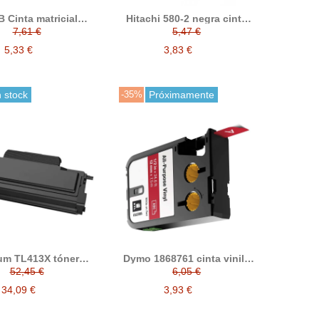
B Cinta matricial
Hitachi 580-2 negra cinta
tible con Canon /
matricial compatible
7,61 €
5,47 €
n 3000101-CBM910
(pack5 ud)
5,33 €
3,83 €
 stock
-35%
Próximamente
um TL413X tóner
Dymo 1868761 cinta vinilo
compatible
XTL compatible (12mm
52,45 €
6,05 €
blanco sobre rojo)
34,09 €
3,93 €