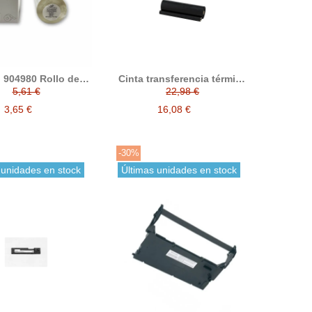
904980 Rollo de
Cinta transferencia térmica
etas compatibles
PC102RF
5,61 €
22,98 €
104 mm S0904980
3,65 €
16,08 €
-30%
 unidades en stock
Últimas unidades en stock