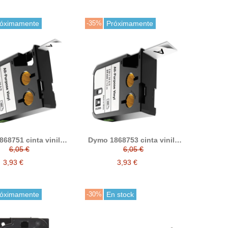
róximamente
-35%
Próximamente
68751 cinta vinilo
Dymo 1868753 cinta vinilo
ompatible (12mm
XTL compatible (24mm
6,05 €
6,05 €
o sobre blanco)
negro sobre blanco)
3,93 €
3,93 €
róximamente
-30%
En stock