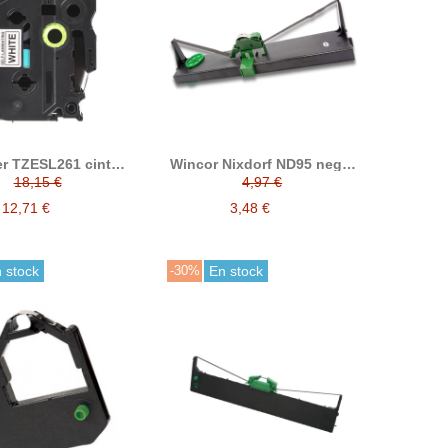
er TZESL261 cinta
Wincor Nixdorf ND95 negra
minada compatible
cinta matricial compatible
18,15 €
4,97 €
(04151600008/10600003230)
12,71 €
3,48 €
 stock
-30%
En stock