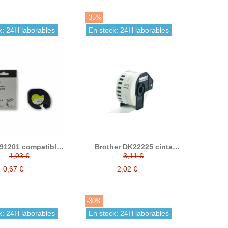
-35%
k: 24H laborables
En stock: 24H laborables
91201 compatible
Brother DK22225 cinta
otuladora S0721610
continua, recambio
1,03 €
3,11 €
etiquetas blanco
compatible 38 mm x 30.48
0,67 €
2,02 €
m compatible a DK-22225
-30%
k: 24H laborables
En stock: 24H laborables