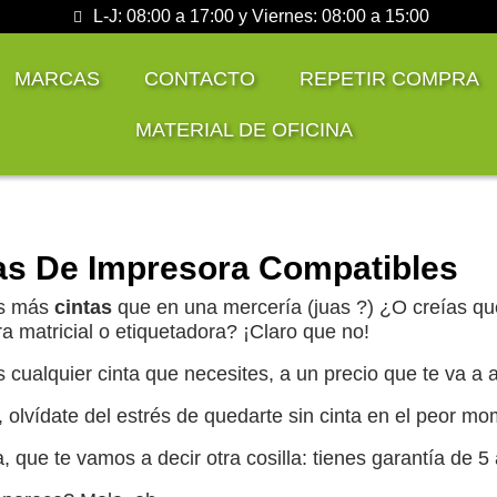
L-J: 08:00 a 17:00 y Viernes: 08:00 a 15:00
MARCAS
CONTACTO
REPETIR COMPRA
MATERIAL DE OFICINA
as De Impresora Compatibles
s más
cintas
que en una mercería (juas ?) ¿O creías que
a matricial o etiquetadora? ¡Claro que no!
cualquier cinta que necesites, a un precio que te va a a
olvídate del estrés de quedarte sin cinta en el peor m
, que te vamos a decir otra cosilla: tienes garantía de 5