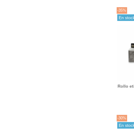
-35%
En stoc
Rollo e
89x28 
ori
-30%
En stoc