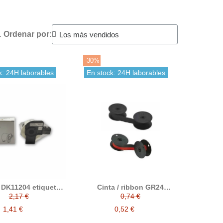
.
Ordenar por:
-30%
k: 24H laborables
En stock: 24H laborables
 DK11204 etiquetas
Cinta / ribbon GR24
ibles precortadas
compatible a GR-24
2,17 €
0,74 €
iquetas blancas de
17 x 54 mm
1,41 €
0,52 €