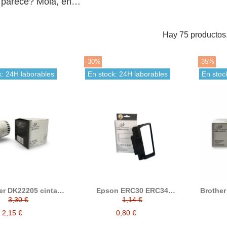
 parece? Mola, eh…
Hay 75 productos
-30%
-35%
k: 24H laborables
En stock: 24H laborables
En stoc
er DK22205 cinta
Epson ERC30 ERC34
Brother
inua compatible
ERC38 cinta matricial
compat
3,30 €
1,14 €
compatible C43S015374 /
400 et
C43S015244 / C43S015376
2,15 €
0,80 €