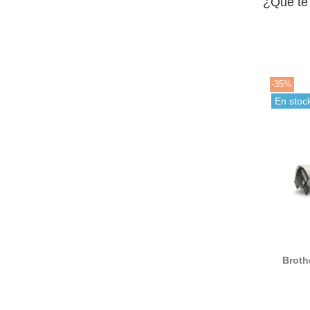
¿Qué te
-35%
En stoc
Broth
cont