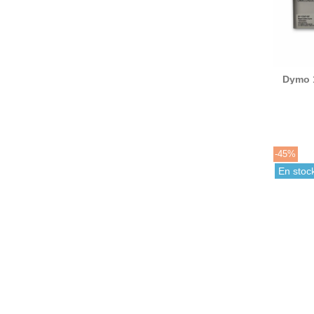
Dymo 
cinta r
-45%
En stoc