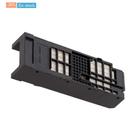
-30%
En stock