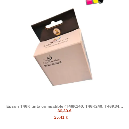
Epson T46K tinta compatible (T46K140, T46K240, T46K340,
T46K440, T46K540, T46K640)
36,30 €
25,41 €