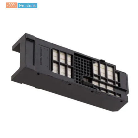
-30%
En stock