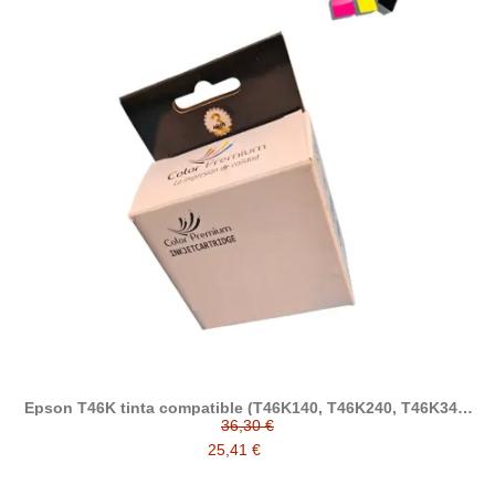
Epson T46K tinta compatible (T46K140, T46K240, T46K340,
T46K440, T46K540, T46K640)
36,30 €
25,41 €