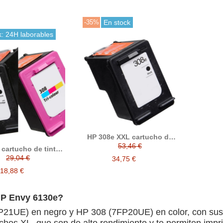
-35%
En stock
k: 24H laborables
HP 308e XXL cartucho de
tinta compatible (7FP22UE,
53,46 €
 cartucho de tinta
7FP2UE)
tible (7FP21UE /
29,04 €
34,75 €
7FP20UE)
18,88 €
 HP Envy 6130e?
(7FP21UE) en negro y HP 308 (7FP20UE) en color, con sus
tuchos XL, que son de alto rendimiento y te permiten i