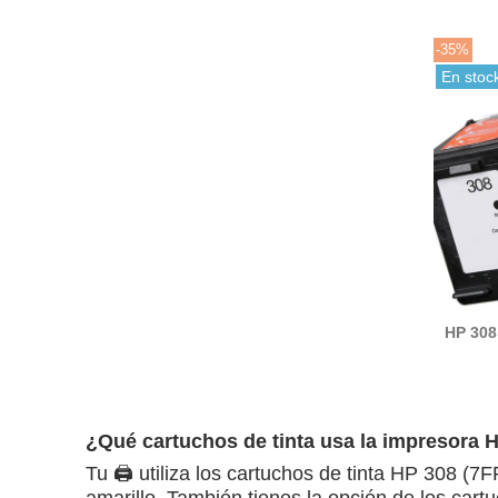
-35%
En stoc
HP 308
compa
¿Qué cartuchos de tinta usa la impresora
Tu 🖨️ utiliza los cartuchos de tinta HP 308 
amarillo. También tienes la opción de los car