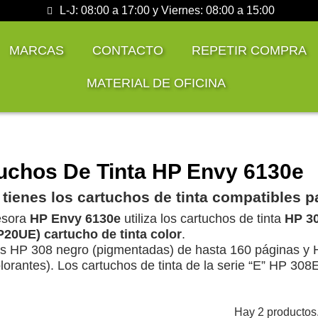
L-J: 08:00 a 17:00 y Viernes: 08:00 a 15:00
MARCAS
CONTACTO
REPETIR COMPRA
MATERIAL DE OFICINA
uchos De Tinta HP Envy 6130e
 tienes los cartuchos de tinta compatibles 
esora
HP Envy 6130e
utiliza los cartuchos de tinta
HP 30
P20UE) cartucho de tinta color
.
as HP 308 negro (pigmentadas) de hasta 160 páginas y 
lorantes). Los cartuchos de tinta de la serie “E” HP 308
Hay 2 productos