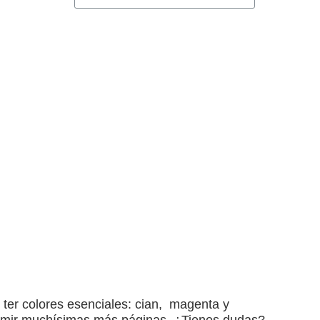
 ter colores esenciales: cian, magenta y
mprimir muchísimas más páginas. ¿Tienes dudas?