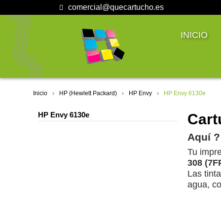
comercial@quecartucho.es
INICIO
Inicio
HP (Hewlett Packard)
HP Envy
HP Envy 6130e
HP Envy 6130e
Cart
Aquí ?
Tu impr
308 (7F
Las tint
agua, co