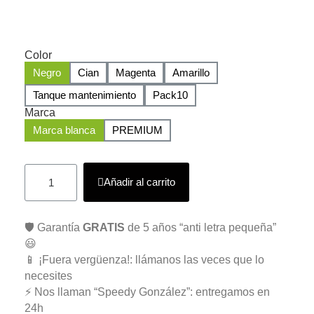
Color
Negro
Cian
Magenta
Amarillo
Tanque mantenimiento
Pack10
Marca
Marca blanca
PREMIUM
Añadir al carrito
🛡️ Garantía
GRATIS
de 5 años “anti letra pequeña”
😃
📱 ¡Fuera vergüenza!: llámanos las veces que lo
necesites
⚡ Nos llaman “Speedy González”: entregamos en
24h