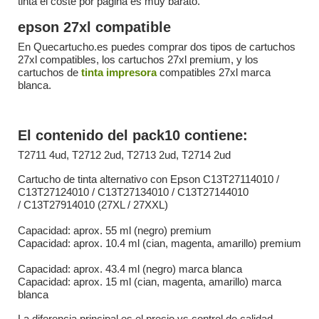
tinta el coste por página es muy barato.
epson 27xl compatible
En Quecartucho.es puedes comprar dos tipos de cartuchos
27xl compatibles, los cartuchos 27xl premium, y los
cartuchos de
tinta impresora
compatibles 27xl marca
blanca.
El contenido del pack10 contiene:
T2711 4ud, T2712 2ud, T2713 2ud, T2714 2ud
Cartucho de tinta alternativo con Epson C13T27114010 /
C13T27124010 / C13T27134010 / C13T27144010
/ C13T27914010 (27XL / 27XXL)
Capacidad: aprox. 55 ml (negro) premium
Capacidad: aprox. 10.4 ml (cian, magenta, amarillo) premium
Capacidad: aprox. 43.4 ml (negro) marca blanca
Capacidad: aprox. 15 ml (cian, magenta, amarillo) marca
blanca
La diferencia principal es el precio vs control de calidad,