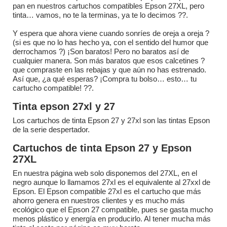
pan en nuestros cartuchos compatibles Epson 27XL, pero
tinta… vamos, no te la terminas, ya te lo decimos ?️?.
Y espera que ahora viene cuando sonríes de oreja a oreja ?
(si es que no lo has hecho ya, con el sentido del humor que
derrochamos ?) ¡Son baratos! Pero no baratos así de
cualquier manera. Son más baratos que esos calcetines ?
que compraste en las rebajas y que aún no has estrenado.
Así que, ¿a qué esperas? ¡Compra tu bolso… esto… tu
cartucho compatible! ?️?️.
Tinta epson 27xl y 27
Los cartuchos de tinta Epson 27 y 27xl son las tintas Epson
de la serie despertador.
Cartuchos de tinta Epson 27 y Epson
27XL
En nuestra página web solo disponemos del 27XL, en el
negro aunque lo llamamos 27xl es el equivalente al 27xxl de
Epson. El Epson compatible 27xl es el cartucho que más
ahorro genera en nuestros clientes y es mucho más
ecológico que el Epson 27 compatible, pues se gasta mucho
menos plástico y energía en producirlo. Al tener mucha más