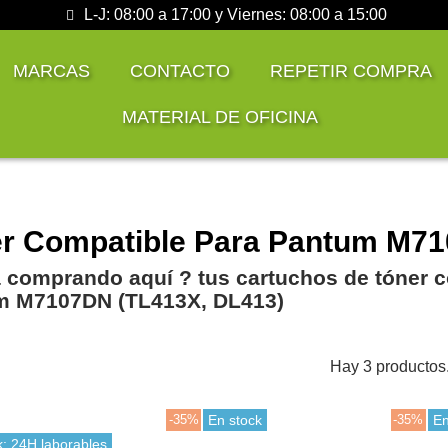
L-J: 08:00 a 17:00 y Viernes: 08:00 a 15:00
MARCAS
CONTACTO
REPETIR COMPRA
MATERIAL DE OFICINA
r Compatible Para Pantum M7
 comprando aquí ? tus cartuchos de tóner c
m M7107DN (TL413X, DL413)
Hay 3 productos
-35%
En stock
-35%
En
k: 24H laborables