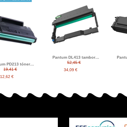
Pantum DL413 tambor
Pant
compatible
52,45 €
um PD213 tóner
compatible
19,41 €
34,09 €
12,62 €