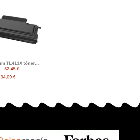
um TL413X tóner
compatible
52,45 €
34,09 €