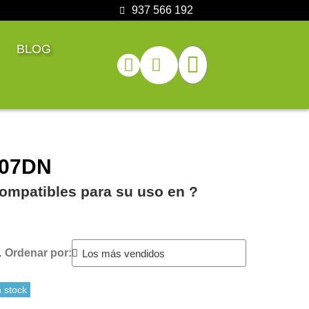
937 566 192
BLOG
107DN
ompatibles para su uso en ?️
.
Ordenar por:
 stock