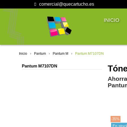
comercial@quecartucho.es
INICIO
Inicio
Pantum
Pantum M
Pantum M7107DN
Pantum M7107DN
Tóne
Ahorra
Pantu
-35%
En stoc