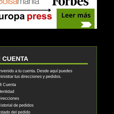
I CUENTA
nvenido a tu cuenta. Desde aquí puedes
inistrar tus direcciones y pedidos.
i Cuenta
dentidad
irecciones
istorial de pedidos
stado del pedido