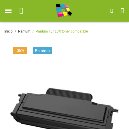
Inicio
Pantum
Pantum TL413X tóner compatible
-35%
En stock