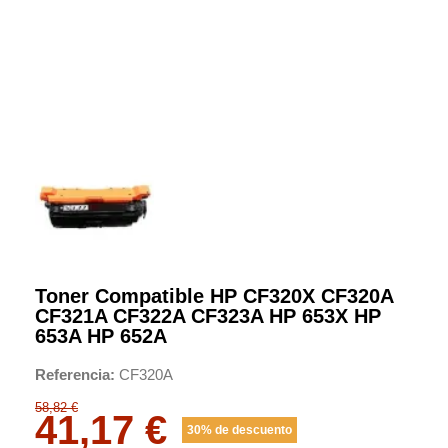
Toner Compatible HP CF320X CF320A
CF321A CF322A CF323A HP 653X HP
653A HP 652A
Referencia
CF320A
58,82 €
41,17 €
30% de descuento