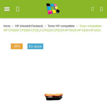
Inicio
HP (Hewlett Packard)
Toner HP compatible
Toner compatible
HP CF320X CF320A CF321A CF322A CF323A HP 653X HP 653A HP 652A
-30%
En stock