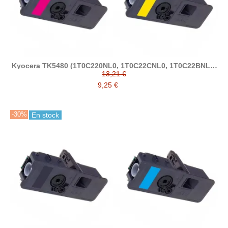
Kyocera TK5480 (1T0C220NL0, 1T0C22CNL0, 1T0C22BNL0,
1T0C22ANL0) tóner compatible
13,21 €
9,25 €
-30%
En stock