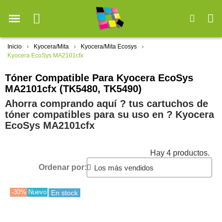
Inicio
Kyocera/Mita
Kyocera/Mita Ecosys
Kyocera EcoSys MA2101cfx
Tóner Compatible Para Kyocera EcoSys
MA2101cfx (TK5480, TK5490)
Ahorra comprando aquí ? tus cartuchos de
tóner compatibles para su uso en ?️ Kyocera
EcoSys MA2101cfx
Hay 4 productos.
Ordenar por:
-30%
Nuevo
En stock