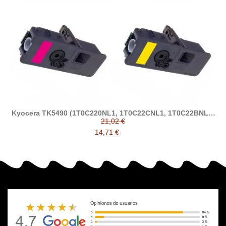
Kyocera TK5490 (1T0C220NL1, 1T0C22CNL1, 1T0C22BNL1,
1T0C22ANL1) tóner compatible
21,02 €
14,71 €