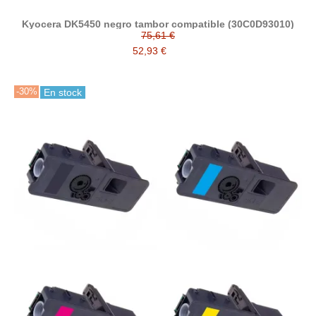
Kyocera DK5450 negro tambor compatible (30C0D93010)
75,61 €
52,93 €
-30%
En stock