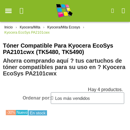
Inicio
Kyocera/Mita
Kyocera/Mita Ecosys
Kyocera EcoSys PA2101cwx
Tóner Compatible Para Kyocera EcoSys
PA2101cwx (TK5480, TK5490)
Ahorra comprando aquí ? tus cartuchos de
tóner compatibles para su uso en ?️ Kyocera
EcoSys PA2101cwx
Hay 4 productos.
Ordenar por:
-30%
Nuevo
En stock