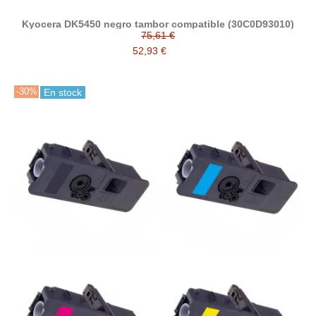
Kyocera DK5450 negro tambor compatible (30C0D93010)
75,61 €
52,93 €
-30%
En stock