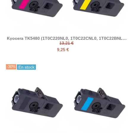
Kyocera TK5480 (1T0C220NL0, 1T0C22CNL0, 1T0C22BNL0,
1T0C22ANL0) tóner compatible
13,21 €
9,25 €
-30%
En stock