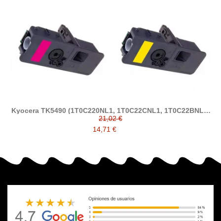
Kyocera TK5490 (1T0C220NL1, 1T0C22CNL1, 1T0C22BNL1,
1T0C22ANL1) tóner compatible
21,02 €
14,71 €