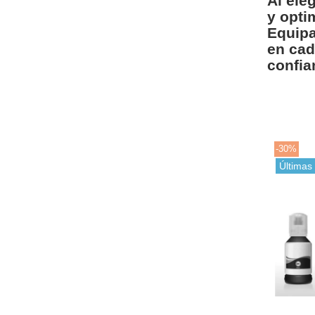
Al ele
y opti
Equipa
en cad
confia
-30%
Últimas