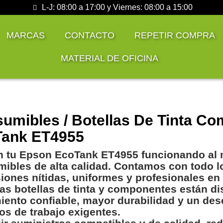
L-J: 08:00 a 17:00 y Viernes: 08:00 a 15:00
MARCAS
CONTACTO
REPETIR COMPRA
MATERIAL DE OFICINA
umibles / Botellas De Tinta Co
ank ET4955
 tu Epson EcoTank ET4955 funcionando al 
ibles de alta calidad. Contamos con todo l
iones nítidas, uniformes y profesionales e
as botellas de tinta y componentes están di
iento confiable, mayor durabilidad y un de
os de trabajo exigentes.