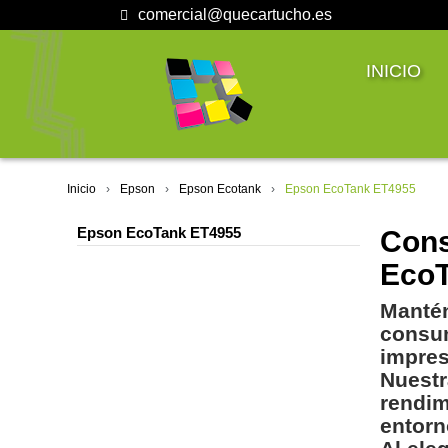
comercial@quecartucho.es
INICIO
Inicio
Epson
Epson Ecotank
Epson EcoTank ET4955
Epson EcoTank ET4955
Cons
EcoT
Mantén
consum
impres
Nuestr
rendim
entorn