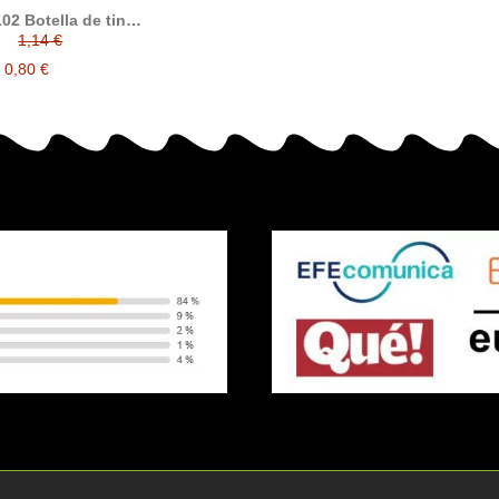
02 Botella de tinta
compatible
1,14 €
0,80 €