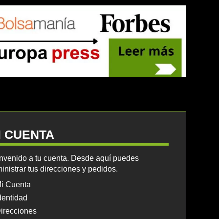
I CUENTA
nvenido a tu cuenta. Desde aquí puedes
inistrar tus direcciones y pedidos.
i Cuenta
dentidad
irecciones