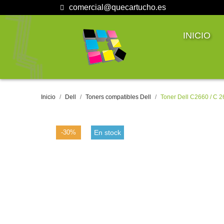
comercial@quecartucho.es
INICIO
Inicio
Dell
Toners compatibles Dell
Toner Dell C2660 / C 
-30%
En stock