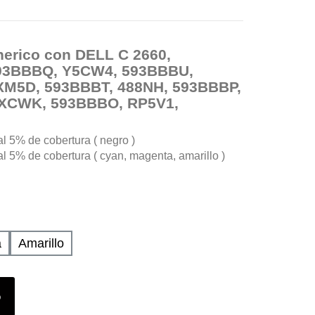
nerico con DELL C 2660,
93BBBQ, Y5CW4, 593BBBU,
M5D, 593BBBT, 488NH, 593BBBP,
XCWK, 593BBBO, RP5V1,
l 5% de cobertura ( negro )
 5% de cobertura ( cyan, magenta, amarillo )
a
Amarillo
o