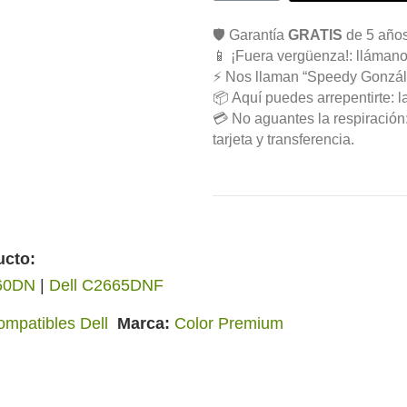
🛡️ Garantía
GRATIS
de 5 años
📱 ¡Fuera vergüenza!: llámano
⚡ Nos llaman “Speedy Gonzál
📦 Aquí puedes arrepentirte: l
💳 No aguantes la respiració
tarjeta y transferencia.
ucto:
660DN
|
Dell C2665DNF
ompatibles Dell
Marca
Color Premium