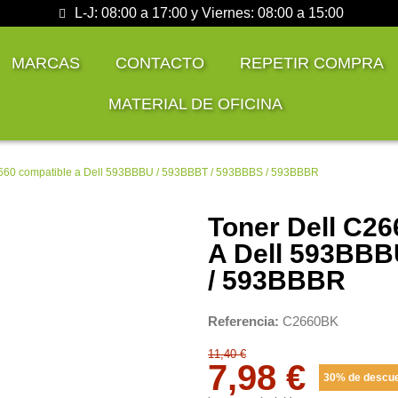
L-J: 08:00 a 17:00 y Viernes: 08:00 a 15:00
MARCAS
CONTACTO
REPETIR COMPRA
MATERIAL DE OFICINA
2660 compatible a Dell 593BBBU / 593BBBT / 593BBBS / 593BBBR
Toner Dell C26
A Dell 593BBB
/ 593BBBR
Referencia
C2660BK
11,40 €
7,98 €
30% de descu