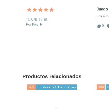
Juego 
Los 4 to
11/8/25, 14:15
Por Kike_P
0
Productos relacionados
-50%
En stock: 24H laborables
-30%
Ú