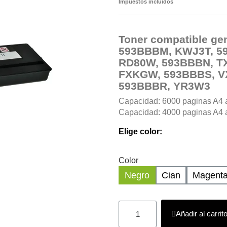
Impuestos incluidos
Toner compatible ge
593BBBM, KWJ3T, 5
RD80W, 593BBBN, TX
FXKGW, 593BBBS, V
593BBBR, YR3W3
Capacidad: 6000 paginas A4 a
Capacidad: 4000 paginas A4 al
Elige color:
Color
Negro
Cian
Magent
Añadir al carrit