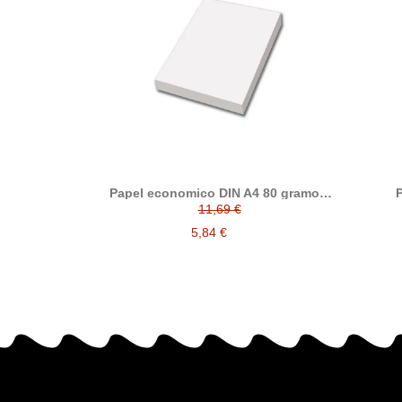
Papel economico DIN A4 80 gramos,
P
paquete 500 folios
11,69 €
5,84 €