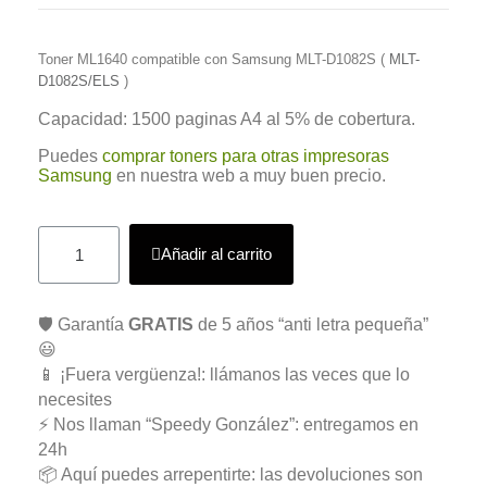
Toner ML1640 compatible con Samsung MLT-D1082S (
MLT-
D1082S/ELS
)
Capacidad: 1500 paginas A4 al 5% de cobertura.
Puedes
comprar toners para otras impresoras
Samsung
en nuestra web a muy buen precio.
Añadir al carrito
🛡️ Garantía
GRATIS
de 5 años “anti letra pequeña”
😃
📱 ¡Fuera vergüenza!: llámanos las veces que lo
necesites
⚡ Nos llaman “Speedy González”: entregamos en
24h
📦 Aquí puedes arrepentirte: las devoluciones son