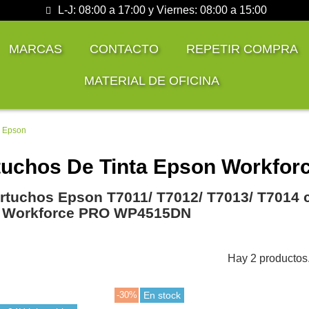
L-J: 08:00 a 17:00 y Viernes: 08:00 a 15:00
MARCAS
CONTACTO
REPETIR COMPRA
MATERIAL DE OFICINA
 Epson
uchos De Tinta Epson Workf
rtuchos Epson T7011/ T7012/ T7013/ T7014 c
 Workforce PRO WP4515DN
Hay 2 productos
-30%
En stock