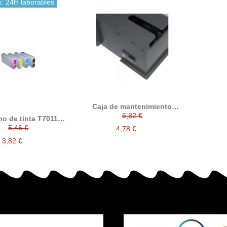
k: 24H laborables
Caja de mantenimiento
Epson T6710 alternativa a
6,82 €
o de tinta T7011 /
Epson C13T671000
 / T7013 / T7014
5,46 €
4,78 €
tible con epson
3,82 €