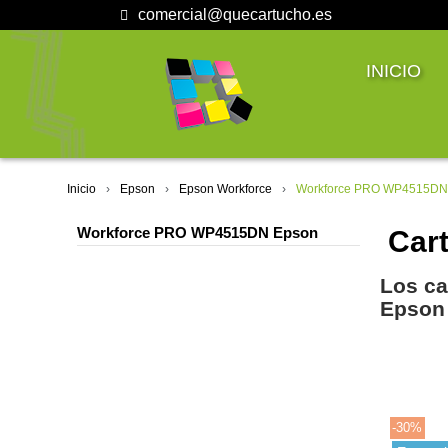
comercial@quecartucho.es
INICIO
Inicio
Epson
Epson Workforce
Workforce PRO WP4515DN
Workforce PRO WP4515DN Epson
Cart
Los ca
Epson
-30%