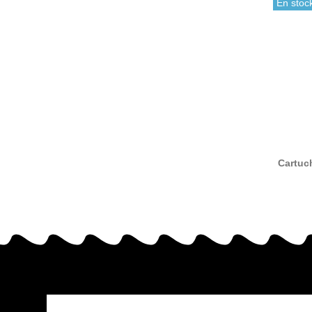
En stoc
Cartuch
T7012
compa