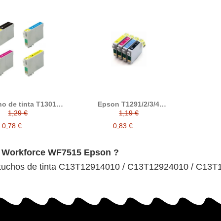
o de tinta T1301 /
Epson T1291/2/3/4
 / T1303 / T1304
Cartucho de tinta
1,29 €
1,19 €
tible con epson
compatible
0,78 €
0,83 €
ora Workforce WF7515 Epson ?
cartuchos de tinta C13T12914010 / C13T12924010 / C13