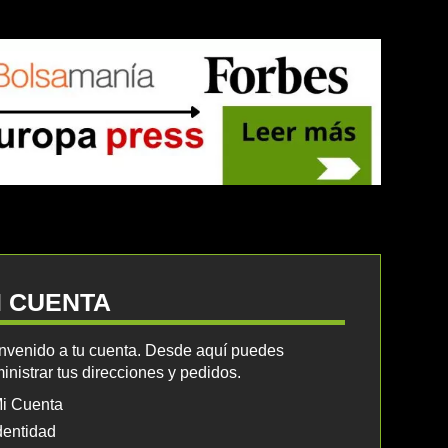
I CUENTA
nvenido a tu cuenta. Desde aquí puedes
inistrar tus direcciones y pedidos.
i Cuenta
dentidad