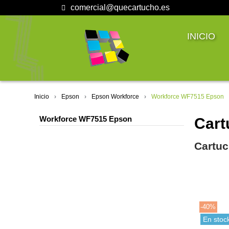
comercial@quecartucho.es
INICIO
Inicio
Epson
Epson Workforce
Workforce WF7515 Epson
Workforce WF7515 Epson
Cart
Cartuc
-40%
En stoc