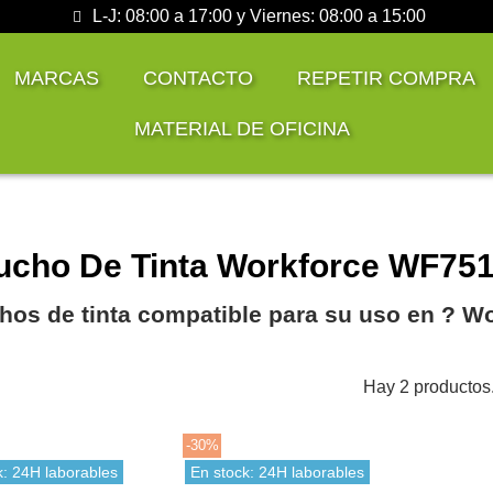
L-J: 08:00 a 17:00 y Viernes: 08:00 a 15:00
MARCAS
CONTACTO
REPETIR COMPRA
MATERIAL DE OFICINA
ucho De Tinta Workforce WF75
hos de tinta compatible para su uso en ?️ 
Hay 2 productos
-30%
k: 24H laborables
En stock: 24H laborables