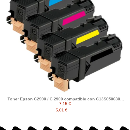
Toner Epson C2900 / C 2900 compatible con C13S050630 /
C13S050629 / C13S050628 / C13S050627
7,15 €
5,01 €