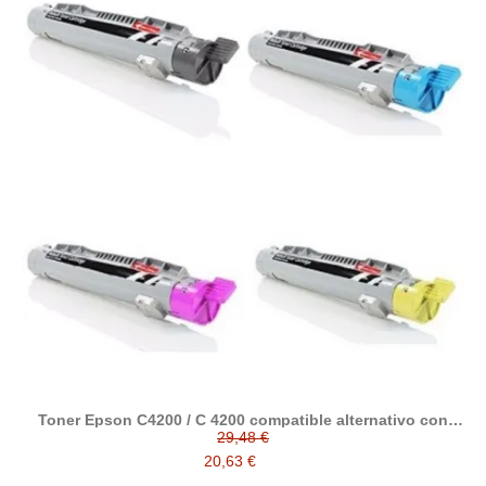
Toner Epson C4200 / C 4200 compatible alternativo con
Epson C13S050245 / C13S050244 / C13S050243 /
29,48 €
C13S050242
20,63 €