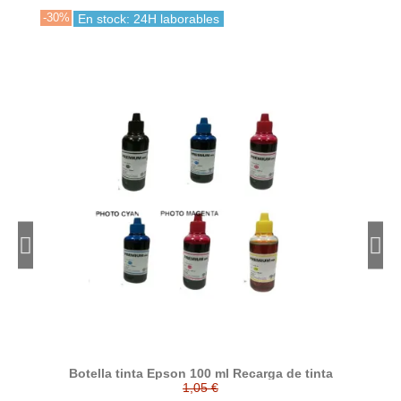
-30%
-30
En stock: 24H laborables
Botella tinta Epson 100 ml Recarga de tinta
C
T6
1,05 €