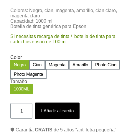
Colores: Negro, cian, magenta, amarillo, cian claro,
magenta claro
Capacidad: 1000 ml
Botella de tinta genérica para Epson
Si necesitas recarga de tinta / botella de tinta para
cartuchos epson de 100 ml
Color
Negro
Cian
Magenta
Amarillo
Photo Cian
Photo Magenta
Tamaño
1000ML
Añadir al carrito
🛡️ Garantía
GRATIS
de 5 años “anti letra pequeña”