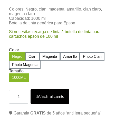
Colores: Negro, cian, magenta, amarillo, cian claro,
magenta claro
Capacidad: 1000 ml
Botella de tinta genérica para Epson
Si necesitas recarga de tinta / botella de tinta para
cartuchos epson de 100 ml
Color
Negro
Cian
Magenta
Amarillo
Photo Cian
Photo Magenta
Tamaño
1000ML
Añadir al carrito
🛡️ Garantía
GRATIS
de 5 años “anti letra pequeña”