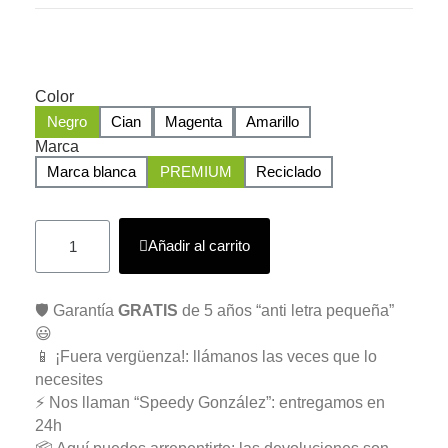
Color
Negro
Cian
Magenta
Amarillo
Marca
Marca blanca
PREMIUM
Reciclado
Añadir al carrito
🛡️ Garantía
GRATIS
de 5 años “anti letra pequeña”
😃
📱 ¡Fuera vergüenza!: llámanos las veces que lo
necesites
⚡ Nos llaman “Speedy González”: entregamos en
24h