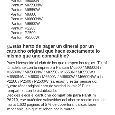
Pantum M6550N
Pantum M6550NW
Pantum M6550W
Pantum M6600
Pantum M6600NW
Pantum M6600W
Pantum P2200
Pantum P2500
Pantum P2500W
¿Estás harto de pagar un dineral por un
cartucho original que hace exactamente lo
mismo que uno compatible?
Pues bienvenido al club de los que rompen las reglas. Tú, sí
tú, adelante con tu impresora Pantum M6500 / M6500N /
M6500W / M6500NW / M6550 / M6550N / M6550W /
M6550NW / M6600 / M6600N / M6600W / M6600NW o la
P2200 / P2500 / P2500W (sí, esas) y estás pensando:
“¿este tóner original caro de verdad lo vale?” Pues
rompamos con lo establecido.
Decides elegir el
cartucho compatible para Pantum
PA210
, ese auténtico salvavidas del ahorro: rendimiento de
hasta 1.600 páginas al 5 % de cobertura, calidad láser
impecable, sin que te roben por la marca.