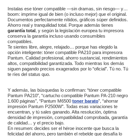
Instalas ese tóner compatible —sin dramas, sin riesgo— y…
boom: imprime igual de bien (o incluso mejor) que el original.
Documentos perfectamente nítidos, gráficos súper definidos.
Ahorro real y tranquilidad total. Porque además tienes
garantía total
, y según la legislación europea tu impresora
conserva la garantía incluso usando consumibles
compatibles.
Te sientes libre, alegre, relajado… porque has elegido la
opción inteligente: tóner compatible PA210 para impresora
Pantum. Calidad profesional, ahorro sustancial, rendimientos
altos, compatibilidad garantizada. Todo mientras los demás
siguen pagando precios exagerados por lo “oficial”. Tú no. Tú
te ríes del status quo.
Y además, las búsquedas lo confirman: “tóner compatible
Pantum PA210”, “cartucho compatible Pantum PA-210 negro
1.600 páginas”, “Pantum M6500
toner barato
”, “ahorrar
impresión Pantum P2500W”. Todas esas variaciones te
encuentran, y tú sales ganando. Alta resolución, óptima
densidad de impresión, compatibilidad comprobada, garantía
de calidad… y el precio bajo.
En resumen: decides ser el héroe inocente que busca la
felicidad del ahorro, pero también el rebelde que desafía lo