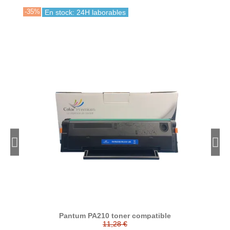
-35%
-45
En stock: 24H laborables
Pantum PA210 toner compatible
P
11,28 €