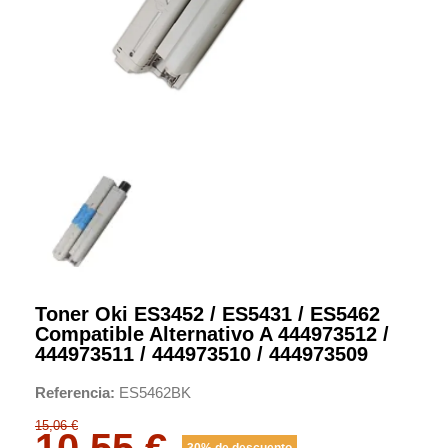
Toner Oki ES3452 / ES5431 / ES5462
Compatible Alternativo A 444973512 /
444973511 / 444973510 / 444973509
Referencia
ES5462BK
15,06 €
10,55 €
30% de descuento