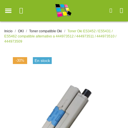
Inicio
OKI
Toner compatible Oki
Toner Oki ES3452 / ES5431 /
ES5462 compatible alternativo a 444973512 / 444973511 / 444973510 /
444973509
-30%
En stock