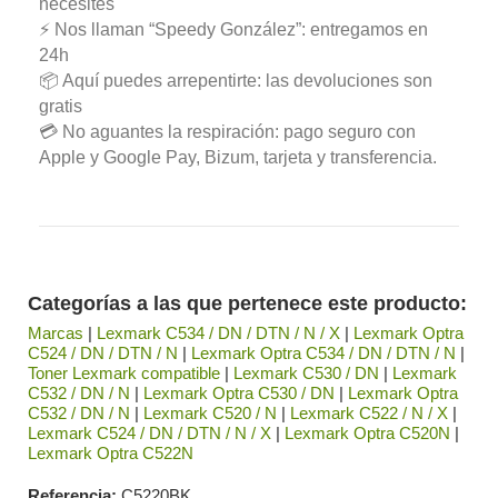
necesites
⚡ Nos llaman “Speedy González”: entregamos en
24h
📦 Aquí puedes arrepentirte: las devoluciones son
gratis
💳 No aguantes la respiración: pago seguro con
Apple y Google Pay, Bizum, tarjeta y transferencia.
Categorías a las que pertenece este producto:
Marcas
|
Lexmark C534 / DN / DTN / N / X
|
Lexmark Optra
C524 / DN / DTN / N
|
Lexmark Optra C534 / DN / DTN / N
|
Toner Lexmark compatible
|
Lexmark C530 / DN
|
Lexmark
C532 / DN / N
|
Lexmark Optra C530 / DN
|
Lexmark Optra
C532 / DN / N
|
Lexmark C520 / N
|
Lexmark C522 / N / X
|
Lexmark C524 / DN / DTN / N / X
|
Lexmark Optra C520N
|
Lexmark Optra C522N
Referencia
C5220BK