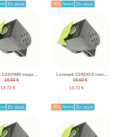
evo
En stock
-30%
Nuevo
En stock
k C242XM0 magenta
Lexmark C242XC0 cian
ner compatible
tóner compatible
19,60 €
19,60 €
13,72 €
13,72 €
evo
En stock
-30%
Nuevo
En stock