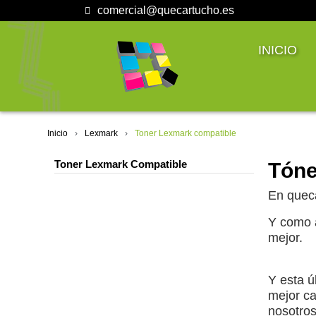
comercial@quecartucho.es
INICIO
Inicio
Lexmark
Toner Lexmark compatible
Toner Lexmark Compatible
Tóne
En queca
Y como a
mejor.
Y esta ú
mejor ca
nosotros