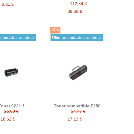
M-410 / M410 Negro
60F2X00
112,84 €
8,81 €
39,50 €
-30%
 unidades en stock
Últimas unidades en stock
Toner 622H /
Toner compatible E250 /
patible generico a
E350 / E352 alternativo con
26,60 €
24,47 €
xmark 62D2H00
Lexmark 0E250A11E
18,62 €
17,13 €