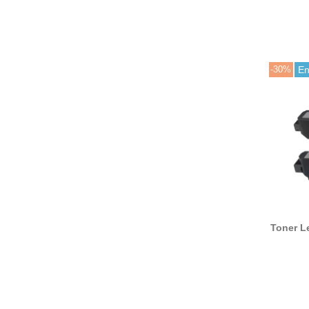
-30%
En
Toner L
/ X5
compa
Lex
C540