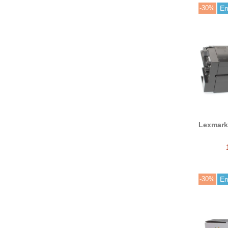
-30%
En
Lexmark
tó
(MS725/
MX721/M
-30%
En