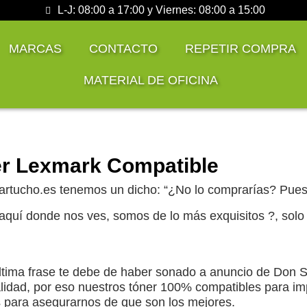
L-J: 08:00 a 17:00 y Viernes: 08:00 a 15:00
MARCAS
CONTACTO
REPETIR COMPRA
MATERIAL DE OFICINA
r Lexmark Compatible
rtucho.es tenemos un dicho: “¿No lo comprarías? Pues 
quí donde nos ves, somos de lo más exquisitos ?, sol
ltima frase te debe de haber sonado a anuncio de Don 
lidad, por eso nuestros tóner 100% compatibles para i
 para asegurarnos de que son los mejores.