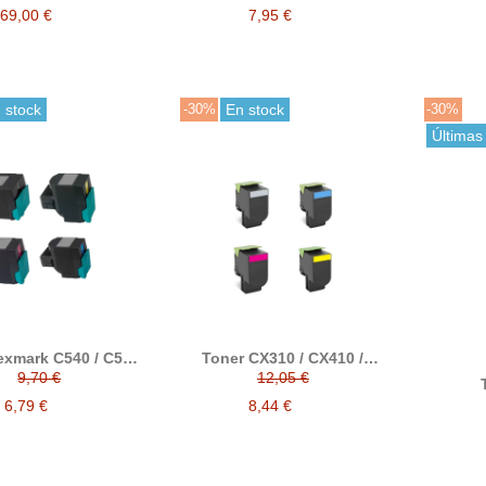
69,00 €
7,95 €
 stock
-30%
En stock
-30%
Últimas
exmark C540 / C544
Toner CX310 / CX410 /
44 / X546 / X548
CX510 compatible a
9,70 €
12,05 €
tible al original
Lexmark 80C2SK0 /
622Xcom
mark C540H2K /
80C2SC0 / 80C2SM0 /
6,79 €
8,44 €
Le
H2C / C540H2M /
80C2SY0
C540H2Y