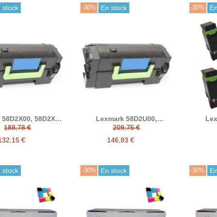
 stock
-30%
En stock
-30%
En
 58D2X00, 58D2X0E
Lexmark 58D2U00,
Lex
ner compatible
58D2U0E tóner compatible
24B
188,78 €
209,75 €
MS823/MS825/MS826/
(MS725/MS823/MS825/MS826/
24B
X722/MX822/MX826)
MX722/MX822/MX826)
24B
132,15 €
146,83 €
24B755
(X
 stock
-30%
En stock
-30%
En