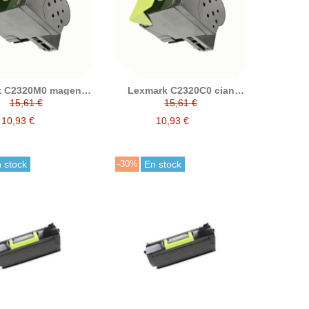
k C2320M0 magenta
Lexmark C2320C0 cian
ner compatible
tóner compatible
15,61 €
15,61 €
10,93 €
10,93 €
 stock
-30%
En stock