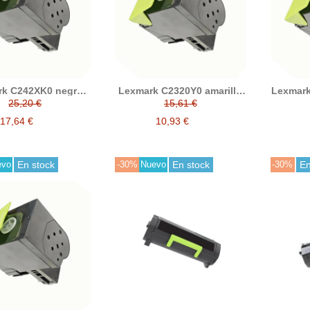
rk C242XK0 negro
Lexmark C2320Y0 amarillo
Lexmar
ner compatible
tóner compatible
tó
25,20 €
15,61 €
17,64 €
10,93 €
evo
En stock
-30%
Nuevo
En stock
-30%
En