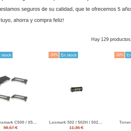
i estamos seguros de su calidad, que te ofrecemos 5 años
 tuyo, ahorra y compra feliz!
Hay 129 productos
 stock
-30%
En stock
-30%
En
exmark C500 / X500
Lexmark 502 / 502H / 502X /
Toner
2 compatible con
502U Tóner compatible
compa
98,57 €
11,36 €
Lexmark
Lex