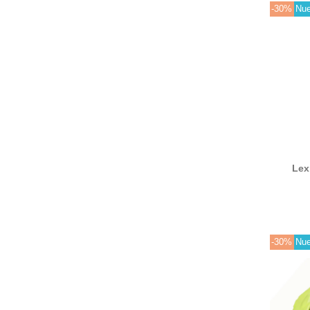
-30%
Nu
Lex
24B
24B718
tó
-30%
Nu