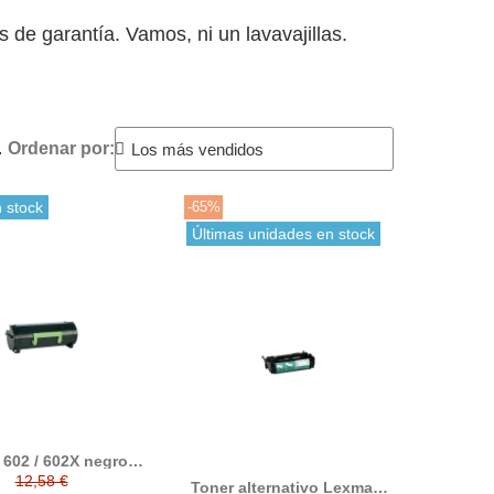
 de garantía. Vamos, ni un lavavajillas.
.
Ordenar por:
 stock
-65%
Últimas unidades en stock
 602 / 602X negro
tible generico a
12,58 €
Toner alternativo Lexmark
mark 60F2H00 /