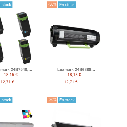
 stock
-30%
En stock
mark 24B7540,
Lexmark 24B6888
7552, 24B7537,
compatible (M1242,
18,15 €
18,15 €
7549, 24B7538,
XM1242)
7550, 24B7539,
12,71 €
12,71 €
1 tóner compatible
C2335, C2335)
 stock
-30%
En stock