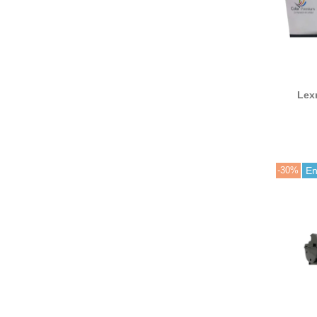
Lex
77L2
77L20Y0
-30%
En