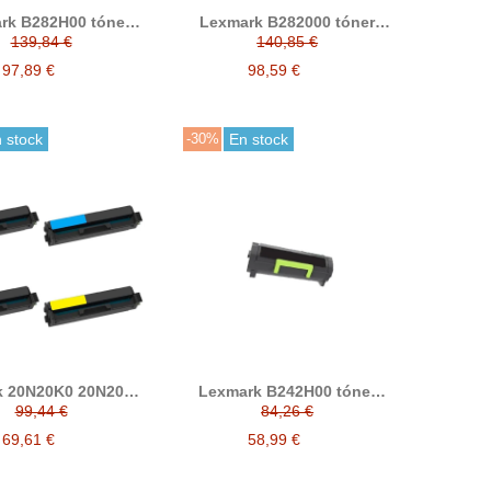
rk B282H00 tóner
Lexmark B282000 tóner
patible (B2865,
compatible (B2865,
139,84 €
140,85 €
MB2770)
MB2770)
97,89 €
98,59 €
 stock
-30%
En stock
k 20N20K0 20N20C0
Lexmark B242H00 tóner
M0 20N20Y0 tóner
compatible
99,44 €
84,26 €
ble (CS331, CS431,
X331, CX431)
69,61 €
58,99 €