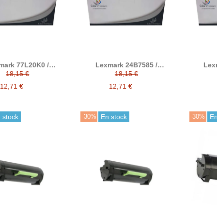
mark 77L20K0 /
Lexmark 24B7585 /
Lex
0C0 / 77L20M0 /
24B7582 / 24B7583 /
79L0
18,15 €
18,15 €
 tóner compatible
24B7584 tóner compatible
79L0
79L0
12,71 €
12,71 €
79L0H4
 stock
-30%
En stock
-30%
En