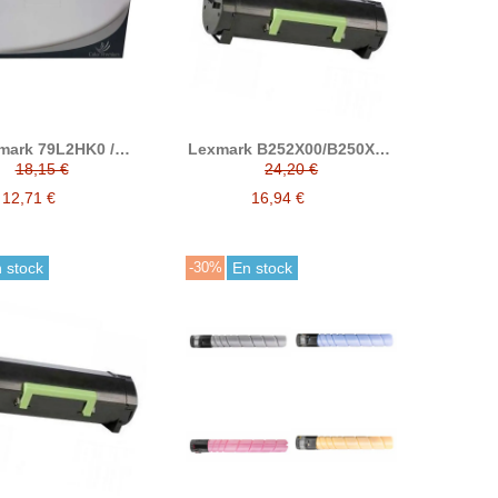
mark 79L2HK0 /
Lexmark B252X00/B250XA0
H10 / 79L2HC0 /
tóner compatible (Lexmark
18,15 €
24,20 €
H20 / 79L2HM0 /
B2546/B2650/MB2546/MB2650)
H30 / 79L2HY0 /
12,71 €
16,94 €
0 tóner compatible
 stock
-30%
En stock