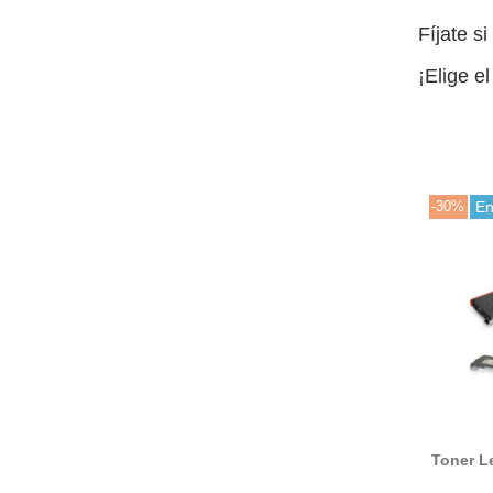
Fíjate s
¡Elige el
-30%
En
Toner L
/ X50