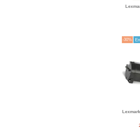
Lexma
tó
-30%
En
Lexmark
XM7365)