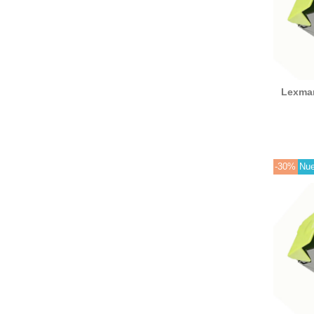
Lexma
tó
-30%
Nu