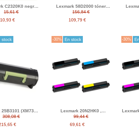
rk C2320K0 negro
Lexmark 58D2000 tóner
Lexma
ner compatible
negro compatible
com
15,61 €
156,84 €
10,93 €
109,79 €
 stock
-30%
En stock
-30%
En
 25B3101 (XM7355,
Lexmark 20N2HK0 ,
Lexmar
 tóner compatible
20N2HC0, 20N2HM0,
20N20
308,08 €
99,44 €
20N2HY0 tóner compatible
compati
(CS331, CX331)
C
215,65 €
69,61 €