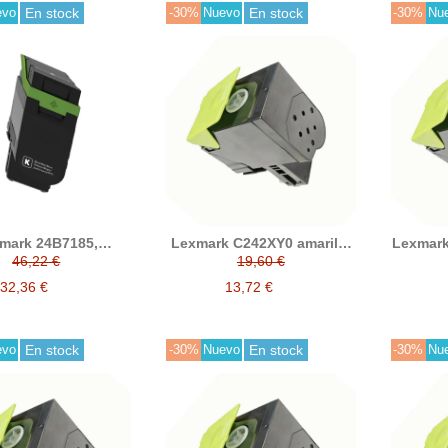
evo
En stock
-30%
Nuevo
En stock
-30%
Nu
mark 24B7185,
Lexmark C242XY0 amarillo
Lexmar
7182, 24B7183,
tóner compatible
tó
46,22 €
19,60 €
4 (C2240, XC4240)
ner compatible
32,36 €
13,72 €
evo
En stock
-30%
Nuevo
En stock
-30%
Nu