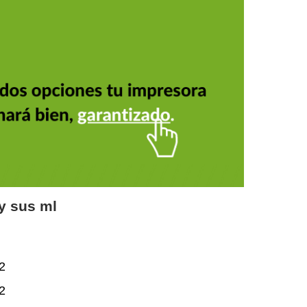
 y sus ml
2
2