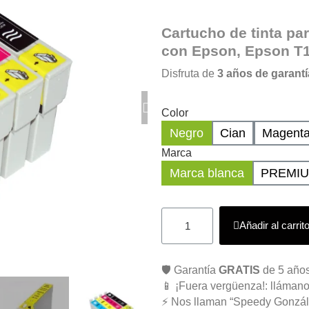
Cartucho de
tinta pa
con Epson
,
Epson T1
Disfruta de
3 años de garantí
Color
Negro
Cian
Magent
Marca
Marca blanca
PREMI
Añadir al carrit
🛡️ Garantía
GRATIS
de 5 años
📱 ¡Fuera vergüenza!: llámano
⚡ Nos llaman “Speedy Gonzál