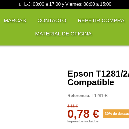
L-J: 08:00 a 17:00 y Viernes: 08:00 a 15:00
MARCAS
CONTACTO
REPETIR COMPRA
MATERIAL DE OFICINA
Epson T1281/2/
Compatible
Referencia
T1281-B
1,11 €
0,78 €
30% de descu
Impuestos incluidos