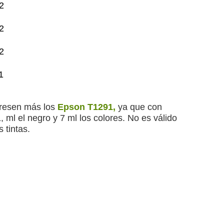
2
2
2
1
eresen más los
Epson T1291,
ya que con
 ml el negro y 7 ml los colores. No es válido
 tintas.