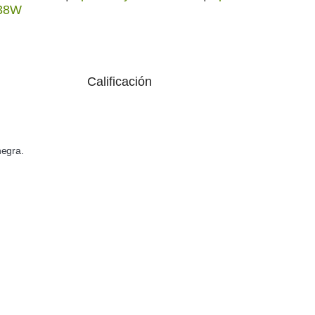
438W
Calificación
negra.