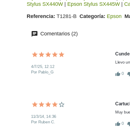
Stylus SX440W
|
Epson Stylus SX445W
|
Ca
Referencia
T1281-B
Categoría
Epson
M
Comentarios (2)
Cunde
Llevo un
4/7/25, 12:12
Por Pablo_G
0
Cartuc
Muy bue
11/3/14, 14:36
Por Ruben C.
0