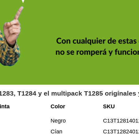
1283, T1284 y el multipack T1285 origínales
inta
Color
SKU
Negro
C13T1281401
Cían
C13T1282401