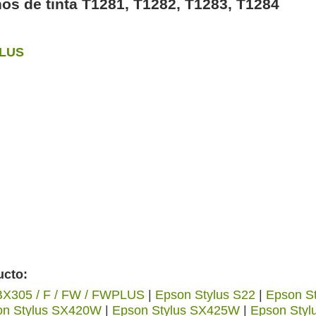
hos de tinta T1281, T1282, T1283, T1284
PLUS
ucto:
 BX305 / F / FW / FWPLUS
|
Epson Stylus S22
|
Epson S
on Stylus SX420W
|
Epson Stylus SX425W
|
Epson Sty