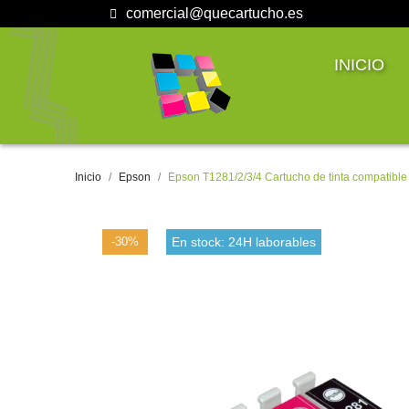
comercial@quecartucho.es
INICIO
Inicio
Epson
Epson T1281/2/3/4 Cartucho de tinta compatible
-30%
En stock: 24H laborables