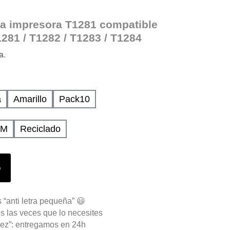
ra impresora
T1281 compatible
281 / T1282 / T1283 / T1284
a
.
a
Amarillo
Pack10
UM
Reciclado
o
 “anti letra pequeña” 😃
s las veces que lo necesites
ez”: entregamos en 24h